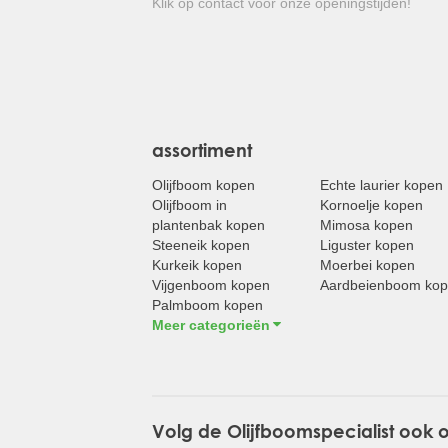
Klik op contact voor onze openingstijden!
assortiment
Olijfboom kopen
Echte laurier kopen
Olijfboom in
Kornoelje kopen
plantenbak kopen
Mimosa kopen
Steeneik kopen
Liguster kopen
Kurkeik kopen
Moerbei kopen
Vijgenboom kopen
Aardbeienboom ko
Palmboom kopen
Meer categorieën
Volg de Olijfboomspecialist ook 