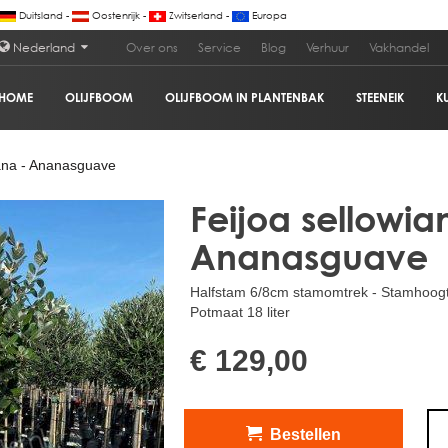
Duitsland -
Oostenrijk -
Zwitserland -
Europa
Nederland
Over ons
Service
Blog
Verhuur
Vakhandel
HOME
OLIJFBOOM
OLIJFBOOM IN PLANTENBAK
STEENEIK
K
€
ana - Ananasguave
Feijoa sellowia
Ananasguave
Halfstam 6/8cm stamomtrek - Stamhoog
Potmaat 18 liter
€ 129,00
Bestellen