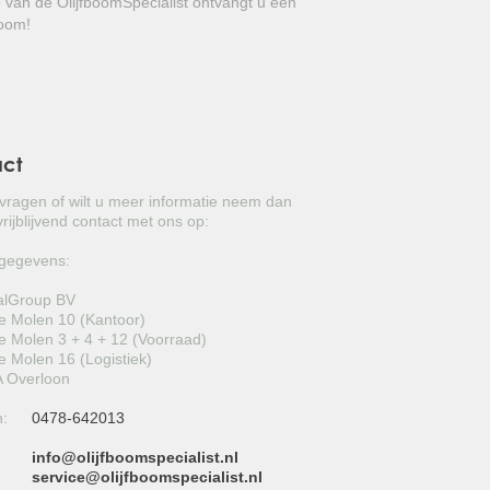
e van de OlijfboomSpecialist ontvangt u een
GROVE DEN
boom!
e heester met een zeer mooie bloei en
JAPANSE WOLMISPEL
TOSCAANSE JASMIJN
VORMSNOEI
act
BAMBOE
 vragen of wilt u meer informatie neem dan
rijblijvend contact met ons op:
JUDASBOOM
gegevens:
HULST
alGroup BV
 Molen 10 (Kantoor)
SCHIJNHULST
 Molen 3 + 4 + 12 (Voorraad)
 Molen 16 (Logistiek)
PORTUGESE LAURIER
 Overloon
n:
0478-642013
SNEEUWBAL
info@olijfboomspecialist.nl
ECHTE LAURIER
:
service@olijfboomspecialist.nl