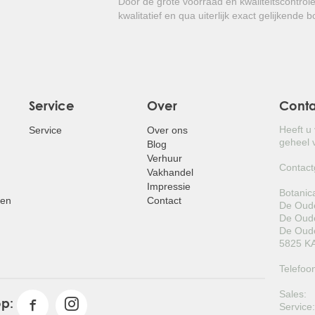
Door de grote voorraad en kwaliteitscontrol
kwalitatief en qua uiterlijk exact gelijkende 
Kortom: Een makkelijke groenblijvend
heerlijke vruchten!
Service
Over
Cont
Heeft u
Service
Over ons
geheel v
Blog
Verhuur
Contact
Vakhandel
Impressie
Botanic
pen
Contact
De Oude
De Oude
De Oude
5825 KA
Telefoo
Sales:
op:
Service