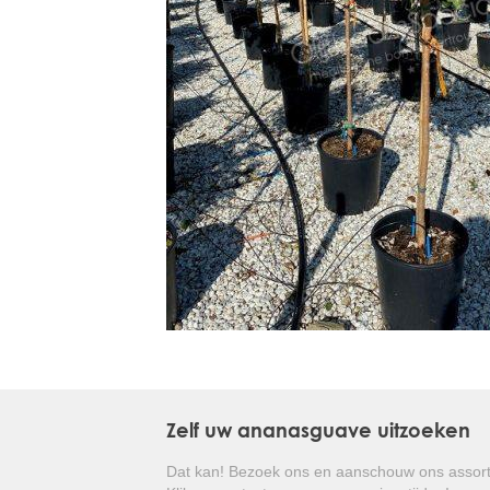
Treesafe
VORSTBESCHERMINGVOORBOMEN.NL
WINTERSCHUTZFUERBAEUME.DE
FROSTPROTECTIONFORTREES.CO.UK
Terracotta
TERRACOTTA.NL
TERRACOTTA.BE
TERRAKOTTA.DE
Zelf uw ananasguave uitzoeken
Dat kan! Bezoek ons en aanschouw ons assort