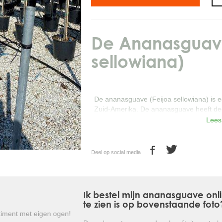
De Ananasguave
sellowiana)
De ananasguave (Feijoa sellowiana) is e
Zuid-Amerika. De ananasguave heeft dec
aan de onderzijde zilvergrijs zijn.
Lees
De Feijoa sellowiana bloeit van juni tot
helderrode meeldraden. Na bevruchting 
Deel op social media
met een zoetzure ananassmaak.
De Feijoa sellowiana houdt van een besc
neutrale tot kalkrijke en goed doorlaatb
Ik bestel mijn ananasguave onl
te zien is op bovenstaande foto
Ananasguave is ook goed zeewind en lucht
iment met eigen ogen!
én is goed ziekteresistent.