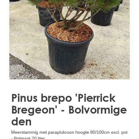
Treesafe
VORSTBESCHERMINGVOORBOMEN.NL
WINTERSCHUTZFUERBAEUME.DE
FROSTPROTECTIONFORTREES.CO.UK
Terracotta
TERRACOTTA.NL
TERRACOTTA.BE
TERRAKOTTA.DE
Pinus brepo 'Pierrick
Bregeon' - Bolvormige
den
Meerstammig met paraplukroon hoogte 80/100cm excl. pot
- Potmaat 70 liter