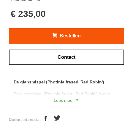
€ 235,00
Bestellen
Contact
De glansmispel (Photinia fraseri 'Red Robin')
De glansmispel (Photinia fraseri 'Red Robin') is een
winterharde bladhoudende boom die in vele variaties
Lees meer
verkrijgbaar is.
De Photinia fraseri 'Red Robin' wordt veel toegepast als
Deel op social media
hoogstam, halfstam en struikvorm. Door het mooie
groene blad met jonge uitlopers die rood van kleur zijn,