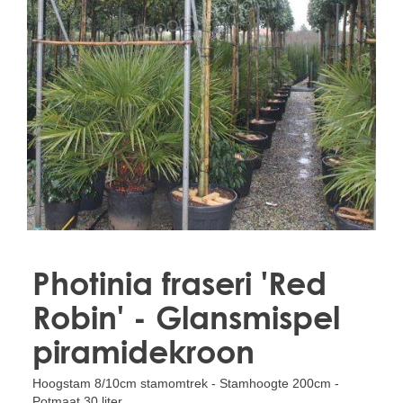
Treesafe
VORSTBESCHERMINGVOORBOMEN.NL
WINTERSCHUTZFUERBAEUME.DE
FROSTPROTECTIONFORTREES.CO.UK
Terracotta
TERRACOTTA.NL
TERRACOTTA.BE
TERRAKOTTA.DE
Photinia fraseri 'Red
Robin' - Glansmispel
piramidekroon
Hoogstam 8/10cm stamomtrek - Stamhoogte 200cm -
Potmaat 30 liter