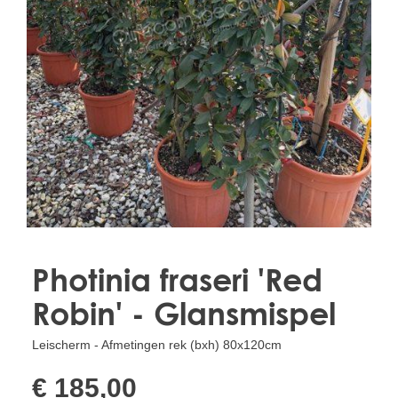
Treesafe
VORSTBESCHERMINGVOORBOMEN.NL
WINTERSCHUTZFUERBAEUME.DE
FROSTPROTECTIONFORTREES.CO.UK
Terracotta
TERRACOTTA.NL
TERRACOTTA.BE
TERRAKOTTA.DE
Photinia fraseri 'Red
Robin' - Glansmispel
Leischerm - Afmetingen rek (bxh) 80x120cm
€ 185,00