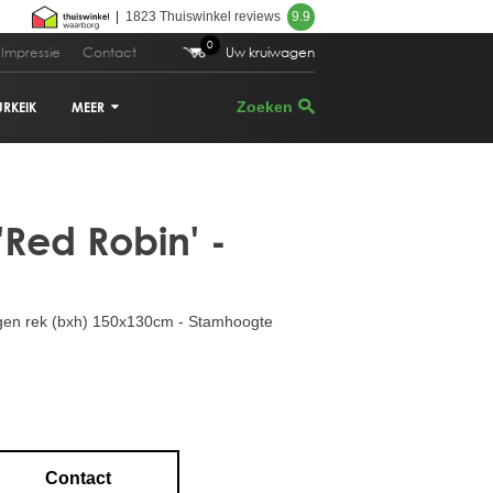
|
1823 Thuiswinkel reviews
9.9
0
Impressie
Contact
Uw kruiwagen
URKEIK
MEER
.839,00
Bestellen
VIJGENBOOM
 'Red Robin' -
PALMBOOM
DRUIVENRANK
gen rek (bxh) 150x130cm - Stamhoogte
GRANAATAPPELBOOM
CITRUSBOOM
PLANTENBAKKEN
Contact
PARASOLDEN