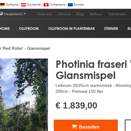
Duitsland -
Oostenrijk -
Zwitserland -
Europa
Nederland
Over ons
Service
Blog
Verhuur
Vakhandel
HOME
OLIJFBOOM
OLIJFBOOM IN PLANTENBAK
STEENEIK
K
spel
€ 1
i 'Red Robin' - Glansmispel
Photinia fraseri
Glansmispel
Leiboom 20/25cm stamomtrek - Afmetin
200cm - Potmaat 150 liter
€ 1.839,00
Bestellen