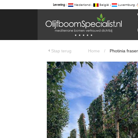
Nederland -
België -
Luxemburg -
Levering :
BOTANICALGROUP
WERKGEBIEDEN & WEBSITES
Photinia fraseri 'Red Robin' - Glansmi
Olijfboomspecialist
OLIJFBOOMSPECIALIST.NL
Stap terug
Home
/
Photinia fraser
OLIJFBOOMSPECIALIST.BE
LESPECIALISTEDESOLIVIERS.FR
OLIVENBAUM.DE
DRZEWAOLIWNE.PL
OLIVETREESPECIALIST.COM
Bomen
BOMEN.NL
GROENBLIJVENDEBOMEN.NL
GROENBLIJVENDEBOMEN.BE
PALMBOMENSPECIALIST.NL
IMMERGRUENEBAEUME.DE
Botanicalgroup
BOTANICALGROUP.EU
BOTANICALGROUP.DE
BOTANICALGROUP.BE