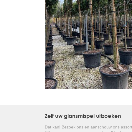
Treesafe
VORSTBESCHERMINGVOORBOMEN.NL
WINTERSCHUTZFUERBAEUME.DE
FROSTPROTECTIONFORTREES.CO.UK
Terracotta
TERRACOTTA.NL
TERRACOTTA.BE
TERRAKOTTA.DE
Zelf uw glansmispel uitzoeken
Dat kan! Bezoek ons en aanschouw ons assort