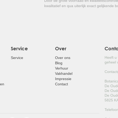
Door de grote voorraad en kwaliteitscontrol
Kortom: een prachtige winterharde 
kwalitatief en qua uiterlijk exact gelijkende 
glanzend blad!
Service
Over
Cont
Heeft u
Service
Over ons
geheel v
Blog
Verhuur
Contact
Vakhandel
Impressie
Botanic
pen
Contact
De Oude
De Oude
De Oude
5825 KA
Telefoo