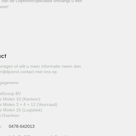
e van de OlijfboomSpecialist ontvangt u een
bladhoudende boom met meerkleurig
GROVE DEN
boom!
JAPANSE WOLMISPEL
TOSCAANSE JASMIJN
VORMSNOEI
BAMBOE
act
JUDASBOOM
 vragen of wilt u meer informatie neem dan
rijblijvend contact met ons op:
HULST
gegevens:
SCHIJNHULST
alGroup BV
 Molen 10 (Kantoor)
PORTUGESE LAURIER
 Molen 3 + 4 + 12 (Voorraad)
 Molen 16 (Logistiek)
 Overloon
SNEEUWBAL
n:
0478-642013
ECHTE LAURIER