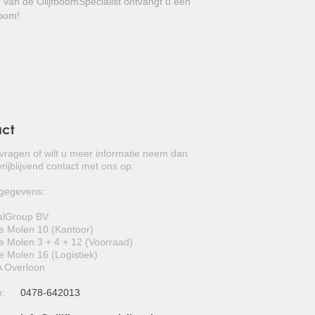
e van de OlijfboomSpecialist ontvangt u een
GROVE DEN
boom!
JAPANSE WOLMISPEL
TOSCAANSE JASMIJN
VORMSNOEI
BAMBOE
act
JUDASBOOM
 vragen of wilt u meer informatie neem dan
rijblijvend contact met ons op:
HULST
gegevens:
SCHIJNHULST
alGroup BV
 Molen 10 (Kantoor)
PORTUGESE LAURIER
 Molen 3 + 4 + 12 (Voorraad)
 Molen 16 (Logistiek)
 Overloon
SNEEUWBAL
n:
0478-642013
ECHTE LAURIER