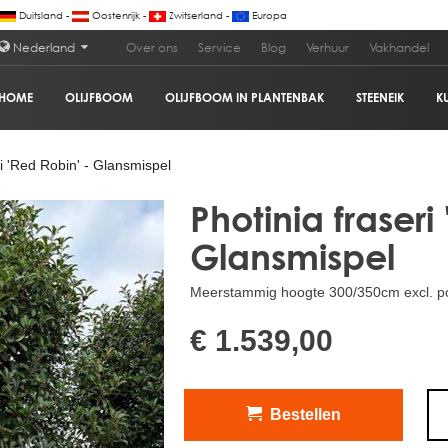
Duitsland -
Oostenrijk -
Zwitserland -
Europa
Nederland
Over ons
Service
Blog
Verhuur
Vakhandel
HOME
OLIJFBOOM
OLIJFBOOM IN PLANTENBAK
STEENEIK
K
spel
€ 1
i 'Red Robin' - Glansmispel
Photinia fraseri
Glansmispel
Meerstammig hoogte 300/350cm excl. pot
€ 1.539,00
Bestellen