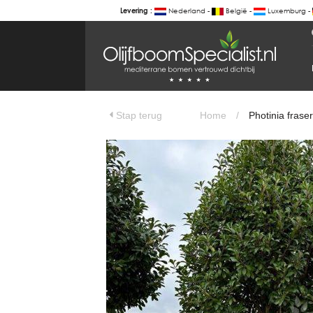
Nederland -
België -
Luxemburg -
Levering :
BOTANICALGROUP
WERKGEBIEDEN & WEBSITES
Photinia fraseri 'Red Robin' - Glansmi
Olijfboomspecialist
OLIJFBOOMSPECIALIST.NL
Stap terug
Home
/
Photinia fraser
OLIJFBOOMSPECIALIST.BE
LESPECIALISTEDESOLIVIERS.FR
OLIVENBAUM.DE
DRZEWAOLIWNE.PL
OLIVETREESPECIALIST.COM
Bomen
BOMEN.NL
GROENBLIJVENDEBOMEN.NL
GROENBLIJVENDEBOMEN.BE
PALMBOMENSPECIALIST.NL
IMMERGRUENEBAEUME.DE
Botanicalgroup
BOTANICALGROUP.EU
BOTANICALGROUP.DE
BOTANICALGROUP.BE