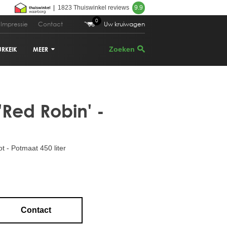
|
1823 Thuiswinkel reviews
9.9
0
Impressie
Contact
Uw kruiwagen
URKEIK
MEER
.539,00
Bestellen
VIJGENBOOM
 'Red Robin' -
PALMBOOM
DRUIVENRANK
 - Potmaat 450 liter
GRANAATAPPELBOOM
CITRUSBOOM
PLANTENBAKKEN
Contact
PARASOLDEN