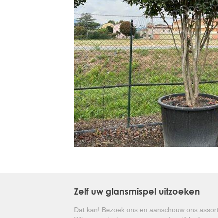
Treesafe
VORSTBESCHERMINGVOORBOMEN.NL
WINTERSCHUTZFUERBAEUME.DE
FROSTPROTECTIONFORTREES.CO.UK
Terracotta
TERRACOTTA.NL
TERRACOTTA.BE
TERRAKOTTA.DE
Zelf uw glansmispel uitzoeken
Dat kan! Bezoek ons en aanschouw ons assort