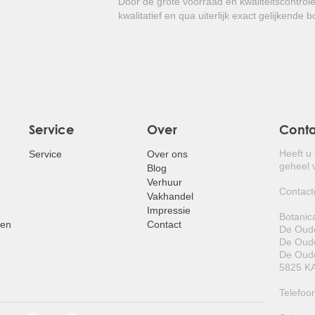
Door de grote voorraad en kwaliteitscontrol
glanzend blad!
kwalitatief en qua uiterlijk exact gelijkende 
Service
Over
Cont
Heeft u
Service
Over ons
geheel v
Blog
Verhuur
Contact
Vakhandel
Impressie
Botanic
pen
Contact
De Oude
De Oude
De Oude
5825 KA
Telefoo