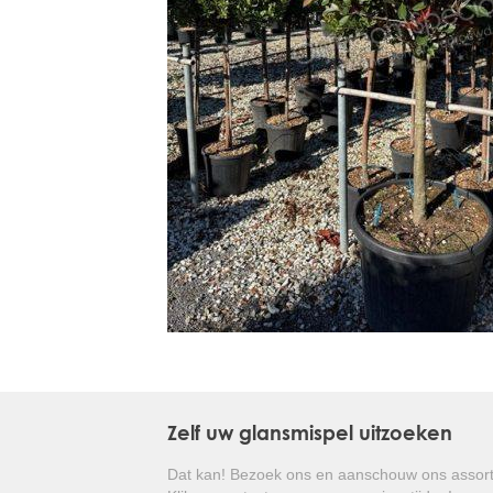
Treesafe
VORSTBESCHERMINGVOORBOMEN.NL
WINTERSCHUTZFUERBAEUME.DE
FROSTPROTECTIONFORTREES.CO.UK
Terracotta
TERRACOTTA.NL
TERRACOTTA.BE
TERRAKOTTA.DE
Zelf uw glansmispel uitzoeken
Dat kan! Bezoek ons en aanschouw ons assort