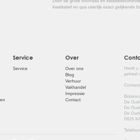
Door de grote voorraad en kwaliteitscontrol
glanzend blad!
kwalitatief en qua uiterlijk exact gelijkende 
Service
Over
Cont
Heeft u
Service
Over ons
geheel v
Blog
Verhuur
Contact
Vakhandel
Impressie
Botanic
pen
Contact
De Oude
De Oude
De Oude
5825 KA
Telefoo