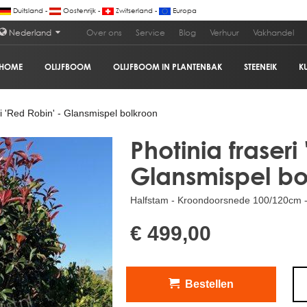
Duitsland -
Oostenrijk -
Zwitserland -
Europa
Nederland
Over ons
Service
Blog
Verhuur
Vakhandel
HOME
OLIJFBOOM
OLIJFBOOM IN PLANTENBAK
STEENEIK
K
spel bolkroon
€
i 'Red Robin' - Glansmispel bolkroon
Photinia fraseri
Glansmispel bo
Halfstam - Kroondoorsnede 100/120cm -
€ 499,00
Bestellen