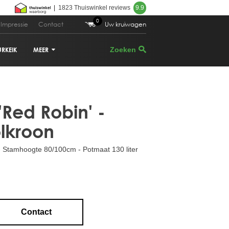
|
1823 Thuiswinkel reviews
9.9
0
Impressie
Contact
Uw kruiwagen
URKEIK
MEER
 499,00
Bestellen
VIJGENBOOM
 'Red Robin' -
PALMBOOM
lkroon
DRUIVENRANK
 Stamhoogte 80/100cm - Potmaat 130 liter
GRANAATAPPELBOOM
CITRUSBOOM
PLANTENBAKKEN
Contact
PARASOLDEN