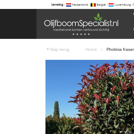
Nederland -
België -
Luxemburg -
Levering :
BOTANICALGROUP
WERKGEBIEDEN & WEBSITES
Photinia fraseri 'Red Robin' - Glansmi
Olijfboomspecialist
OLIJFBOOMSPECIALIST.NL
Stap terug
Home
/
Photinia fraser
OLIJFBOOMSPECIALIST.BE
LESPECIALISTEDESOLIVIERS.FR
OLIVENBAUM.DE
DRZEWAOLIWNE.PL
OLIVETREESPECIALIST.COM
Bomen
BOMEN.NL
GROENBLIJVENDEBOMEN.NL
GROENBLIJVENDEBOMEN.BE
PALMBOMENSPECIALIST.NL
IMMERGRUENEBAEUME.DE
Botanicalgroup
BOTANICALGROUP.EU
BOTANICALGROUP.DE
BOTANICALGROUP.BE