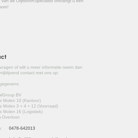
e van de OlijfboomSpecialist ontvangt u een
GROVE DEN
boom!
JAPANSE WOLMISPEL
TOSCAANSE JASMIJN
VORMSNOEI
BAMBOE
act
JUDASBOOM
 vragen of wilt u meer informatie neem dan
rijblijvend contact met ons op:
HULST
gegevens:
SCHIJNHULST
alGroup BV
 Molen 10 (Kantoor)
PORTUGESE LAURIER
 Molen 3 + 4 + 12 (Voorraad)
 Molen 16 (Logistiek)
 Overloon
SNEEUWBAL
n:
0478-642013
ECHTE LAURIER