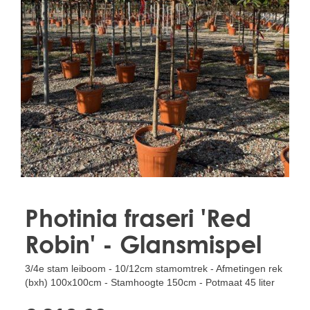
Treesafe
VORSTBESCHERMINGVOORBOMEN.NL
WINTERSCHUTZFUERBAEUME.DE
FROSTPROTECTIONFORTREES.CO.UK
Terracotta
TERRACOTTA.NL
TERRACOTTA.BE
TERRAKOTTA.DE
Photinia fraseri 'Red
Robin' - Glansmispel
3/4e stam leiboom - 10/12cm stamomtrek - Afmetingen rek
(bxh) 100x100cm - Stamhoogte 150cm - Potmaat 45 liter