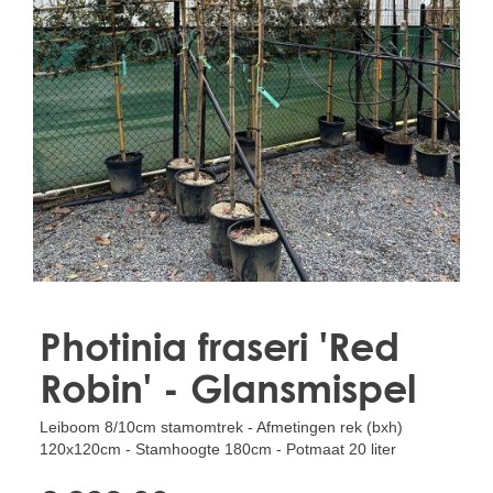
Treesafe
VORSTBESCHERMINGVOORBOMEN.NL
WINTERSCHUTZFUERBAEUME.DE
FROSTPROTECTIONFORTREES.CO.UK
Terracotta
TERRACOTTA.NL
TERRACOTTA.BE
TERRAKOTTA.DE
Photinia fraseri 'Red
Robin' - Glansmispel
Leiboom 8/10cm stamomtrek - Afmetingen rek (bxh)
120x120cm - Stamhoogte 180cm - Potmaat 20 liter