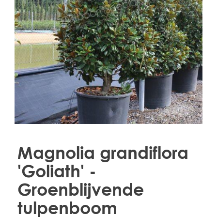
Treesafe
VORSTBESCHERMINGVOORBOMEN.NL
WINTERSCHUTZFUERBAEUME.DE
FROSTPROTECTIONFORTREES.CO.UK
Terracotta
TERRACOTTA.NL
TERRACOTTA.BE
TERRAKOTTA.DE
Magnolia grandiflora
'Goliath' -
Groenblijvende
tulpenboom