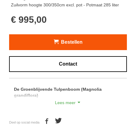
Zuilvorm hoogte 300/350cm excl. pot - Potmaat 285 liter
€ 995,00
Bestellen
Contact
De Groenblijvende Tulpenboom (Magnolia
grandiflora)
Lees meer
De groenblijvende tulpenboom (Magnolia grandiflora) is
één van de weinige groenblijvende Magnolia's.
Deel op social media
De Magnolia grandiflora heeft groot blad dat aan de
bovenkant donkergroen en glimmend is. Dit blad is aan