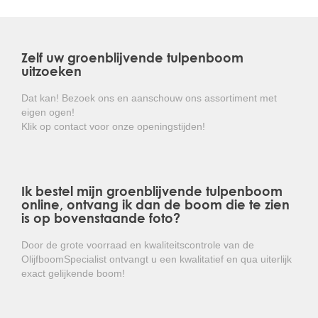
de onderkant juist het tegengestelde: bruin en mat.
In de zomer verschijnen grote, komvormige en witte,
geurende bloemen met een doorsnede van circa 25 cm.
Zelf uw groenblijvende tulpenboom
De Magnolia grandiflora is in vele snoeivormen
uitzoeken
leverbaar. Denk hierbij aan hoogstam, halfstam, lei- en
struikvorm.
Dat kan! Bezoek ons en aanschouw ons assortiment met
eigen ogen!
De groenblijvende tulpenboom is winterhard tot circa
Klik op contact voor onze openingstijden!
-19 graden celcius en is hierdoor goed aan te planten in
West-Europa.
Kortom: een prachtige wintergroene boom met een
Ik bestel mijn groenblijvende tulpenboom
zeer mooie bloei die overal gemakkelijk toepasbaar
online, ontvang ik dan de boom die te zien
is!
is op bovenstaande foto?
Door de grote voorraad en kwaliteitscontrole van de
OlijfboomSpecialist ontvangt u een kwalitatief en qua uiterlijk
exact gelijkende boom!