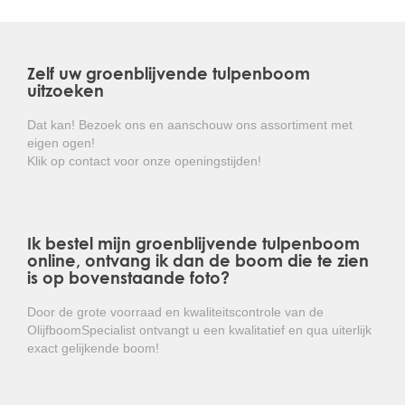
geurende bloemen met een doorsnede van circa 25 cm.
De Magnolia grandiflora is in vele snoeivormen
leverbaar. Denk hierbij aan hoogstam, halfstam, lei- en
struikvorm.
Zelf uw groenblijvende tulpenboom
uitzoeken
De groenblijvende tulpenboom is winterhard tot circa
-19 graden celcius en is hierdoor goed aan te planten in
Dat kan! Bezoek ons en aanschouw ons assortiment met
West-Europa.
eigen ogen!
Klik op contact voor onze openingstijden!
Kortom: een prachtige wintergroene boom met een
zeer mooie bloei die overal gemakkelijk toepasbaar
is!
Ik bestel mijn groenblijvende tulpenboom
online, ontvang ik dan de boom die te zien
is op bovenstaande foto?
Door de grote voorraad en kwaliteitscontrole van de
OlijfboomSpecialist ontvangt u een kwalitatief en qua uiterlijk
exact gelijkende boom!