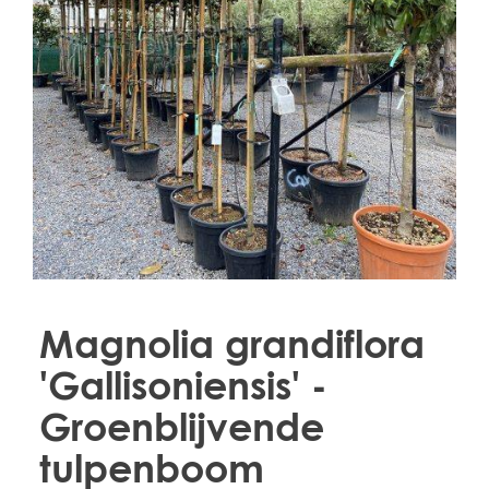
Treesafe
VORSTBESCHERMINGVOORBOMEN.NL
WINTERSCHUTZFUERBAEUME.DE
FROSTPROTECTIONFORTREES.CO.UK
Terracotta
TERRACOTTA.NL
TERRACOTTA.BE
TERRAKOTTA.DE
Magnolia grandiflora
'Gallisoniensis' -
Groenblijvende
tulpenboom