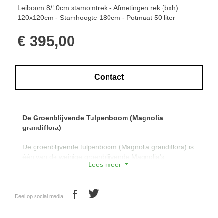
Leiboom 8/10cm stamomtrek - Afmetingen rek (bxh)
120x120cm - Stamhoogte 180cm - Potmaat 50 liter
€ 395,00
Contact
De Groenblijvende Tulpenboom (Magnolia
grandiflora)
De groenblijvende tulpenboom (Magnolia grandiflora) is
één van de weinige groenblijvende Magnolia's.
Lees meer
De Magnolia grandiflora heeft groot blad dat aan de
bovenkant donkergroen en glimmend is. Dit blad is aan
de onderkant juist het tegengestelde: bruin en mat.
Deel op social media
In de zomer verschijnen grote, komvormige en witte,