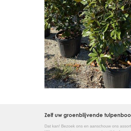
Treesafe
VORSTBESCHERMINGVOORBOMEN.NL
WINTERSCHUTZFUERBAEUME.DE
FROSTPROTECTIONFORTREES.CO.UK
Terracotta
TERRACOTTA.NL
TERRACOTTA.BE
TERRAKOTTA.DE
Zelf uw groenblijvende tulpenbo
Dat kan! Bezoek ons en aanschouw ons assort