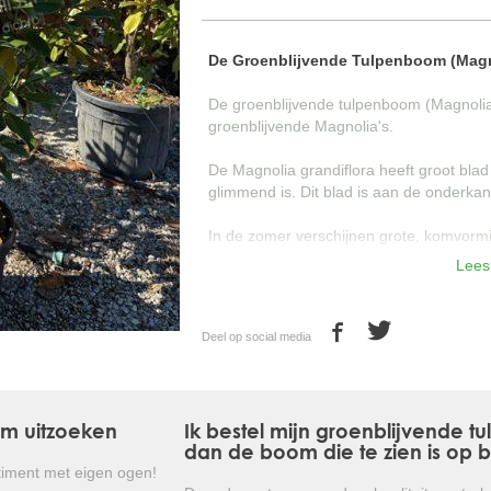
De Groenblijvende Tulpenboom (Magno
De groenblijvende tulpenboom (Magnolia 
groenblijvende Magnolia's.
De Magnolia grandiflora heeft groot bl
glimmend is. Dit blad is aan de onderkant
In de zomer verschijnen grote, komvorm
doorsnede van circa 25 cm. De Magnolia 
Lees
leverbaar. Denk hierbij aan hoogstam, hal
De groenblijvende tulpenboom is winterha
Deel op social media
hierdoor goed aan te planten in West-Eu
Kortom: een prachtige wintergroene b
gemakkelijk toepasbaar is!
om uitzoeken
Ik bestel mijn groenblijvende t
dan de boom die te zien is op 
iment met eigen ogen!