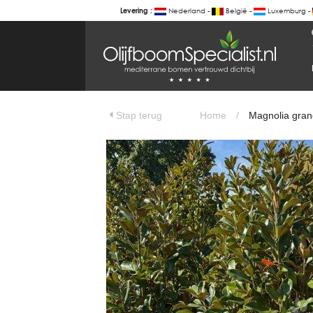
Nederland -
België -
Luxemburg -
Levering :
BOTANICALGROUP
WERKGEBIEDEN & WEBSITES
Magnolia grandiflora 'Goliath' - Groe
Olijfboomspecialist
OLIJFBOOMSPECIALIST.NL
Stap terug
Home
/
Magnolia grand
OLIJFBOOMSPECIALIST.BE
LESPECIALISTEDESOLIVIERS.FR
OLIVENBAUM.DE
DRZEWAOLIWNE.PL
OLIVETREESPECIALIST.COM
Bomen
BOMEN.NL
GROENBLIJVENDEBOMEN.NL
GROENBLIJVENDEBOMEN.BE
PALMBOMENSPECIALIST.NL
IMMERGRUENEBAEUME.DE
Botanicalgroup
BOTANICALGROUP.EU
BOTANICALGROUP.DE
BOTANICALGROUP.BE