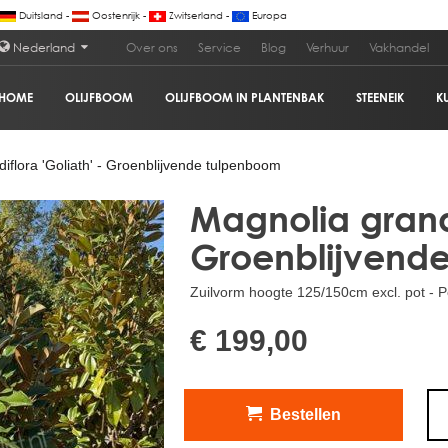
Duitsland -
Oostenrijk -
Zwitserland -
Europa
Nederland
Over ons
Service
Blog
Verhuur
Vakhandel
HOME
OLIJFBOOM
OLIJFBOOM IN PLANTENBAK
STEENEIK
K
nblijvende tulpenboom
€
iflora 'Goliath' - Groenblijvende tulpenboom
Magnolia grandi
Groenblijvend
Zuilvorm hoogte 125/150cm excl. pot - Po
€ 199,00
Bestellen