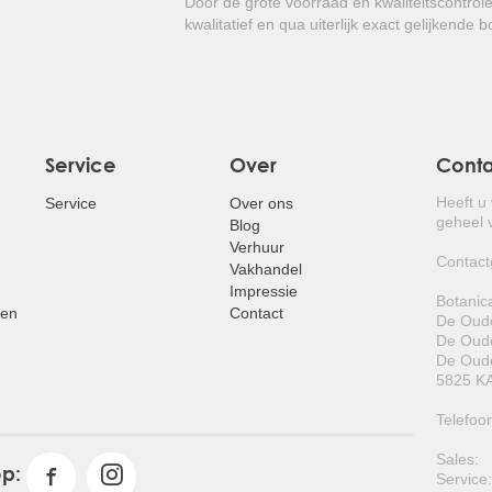
Door de grote voorraad en kwaliteitscontrol
kwalitatief en qua uiterlijk exact gelijkende 
Service
Over
Cont
Heeft u
Service
Over ons
geheel v
Blog
Verhuur
Contact
Vakhandel
Impressie
Botanic
pen
Contact
De Oude
De Oude
De Oude
5825 KA
Telefoo
Sales:
op:
Service