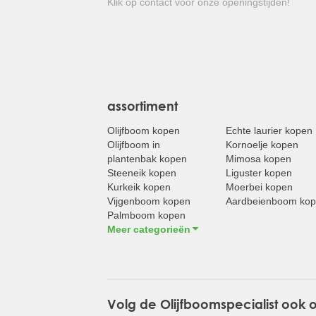
Klik op contact voor onze openingstijden!
assortiment
Olijfboom kopen
Echte laurier kopen
Olijfboom in
Kornoelje kopen
plantenbak kopen
Mimosa kopen
Steeneik kopen
Liguster kopen
Kurkeik kopen
Moerbei kopen
Vijgenboom kopen
Aardbeienboom ko
Palmboom kopen
Meer categorieën
Volg de Olijfboomspecialist ook 