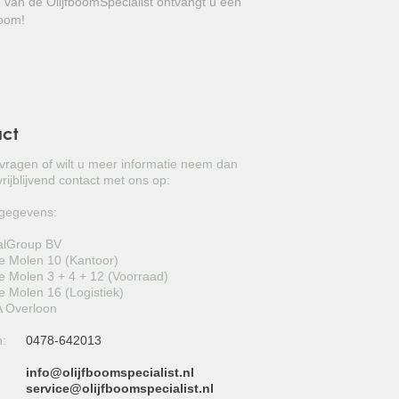
e van de OlijfboomSpecialist ontvangt u een
GROVE DEN
boom!
JAPANSE WOLMISPEL
TOSCAANSE JASMIJN
VORMSNOEI
act
BAMBOE
 vragen of wilt u meer informatie neem dan
rijblijvend contact met ons op:
JUDASBOOM
gegevens:
HULST
alGroup BV
 Molen 10 (Kantoor)
SCHIJNHULST
 Molen 3 + 4 + 12 (Voorraad)
 Molen 16 (Logistiek)
PORTUGESE LAURIER
 Overloon
n:
0478-642013
SNEEUWBAL
info@olijfboomspecialist.nl
ECHTE LAURIER
:
service@olijfboomspecialist.nl