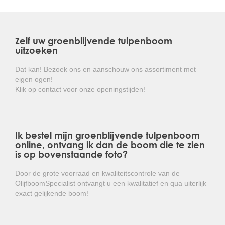
de onderkant juist het tegengestelde: bruin en mat.
In de zomer verschijnen grote, komvormige en witte,
geurende bloemen met een doorsnede van circa 25 cm.
Zelf uw groenblijvende tulpenboom
De Magnolia grandiflora is in vele snoeivormen
uitzoeken
leverbaar. Denk hierbij aan hoogstam, halfstam, lei- en
struikvorm.
Dat kan! Bezoek ons en aanschouw ons assortiment met
eigen ogen!
De groenblijvende tulpenboom is winterhard tot circa
Klik op contact voor onze openingstijden!
-19 graden celcius en is hierdoor goed aan te planten in
West-Europa.
Kortom: een prachtige wintergroene boom met een
Ik bestel mijn groenblijvende tulpenboom
zeer mooie bloei die overal gemakkelijk toepasbaar
online, ontvang ik dan de boom die te zien
is!
is op bovenstaande foto?
Door de grote voorraad en kwaliteitscontrole van de
OlijfboomSpecialist ontvangt u een kwalitatief en qua uiterlijk
exact gelijkende boom!