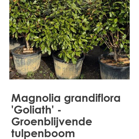
Treesafe
VORSTBESCHERMINGVOORBOMEN.NL
WINTERSCHUTZFUERBAEUME.DE
FROSTPROTECTIONFORTREES.CO.UK
Terracotta
TERRACOTTA.NL
TERRACOTTA.BE
TERRAKOTTA.DE
Magnolia grandiflora
'Goliath' -
Groenblijvende
tulpenboom