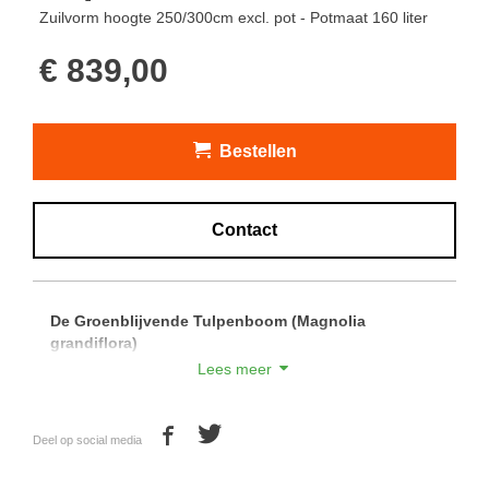
Zuilvorm hoogte 250/300cm excl. pot - Potmaat 160 liter
€ 839,00
Bestellen
Contact
De Groenblijvende Tulpenboom (Magnolia
grandiflora)
Lees meer
De groenblijvende tulpenboom (Magnolia grandiflora) is
één van de weinige groenblijvende Magnolia's.
Deel op social media
De Magnolia grandiflora heeft groot blad dat aan de
bovenkant donkergroen en glimmend is. Dit blad is aan