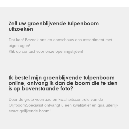
De Magnolia grandiflora is in vele snoeivormen
leverbaar. Denk hierbij aan hoogstam, halfstam, lei- en
struikvorm.
Zelf uw groenblijvende tulpenboom
De groenblijvende tulpenboom is winterhard tot circa
uitzoeken
-19 graden celcius en is hierdoor goed aan te planten in
West-Europa.
Dat kan! Bezoek ons en aanschouw ons assortiment met
eigen ogen!
Kortom: een prachtige wintergroene boom met een
Klik op contact voor onze openingstijden!
zeer mooie bloei die overal gemakkelijk toepasbaar
is!
Ik bestel mijn groenblijvende tulpenboom
online, ontvang ik dan de boom die te zien
is op bovenstaande foto?
Door de grote voorraad en kwaliteitscontrole van de
OlijfboomSpecialist ontvangt u een kwalitatief en qua uiterlijk
exact gelijkende boom!