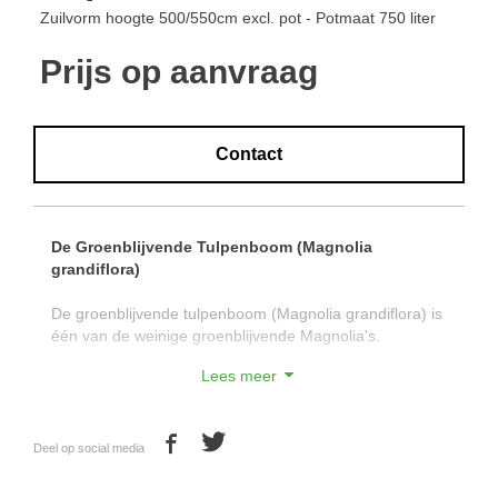
Zuilvorm hoogte 500/550cm excl. pot - Potmaat 750 liter
Prijs op aanvraag
Contact
De Groenblijvende Tulpenboom (Magnolia
grandiflora)
De groenblijvende tulpenboom (Magnolia grandiflora) is
één van de weinige groenblijvende Magnolia's.
Lees meer
De Magnolia grandiflora heeft groot blad dat aan de
bovenkant donkergroen en glimmend is. Dit blad is aan
de onderkant juist het tegengestelde: bruin en mat.
Deel op social media
In de zomer verschijnen grote, komvormige en witte,
geurende bloemen met een doorsnede van circa 25 cm.