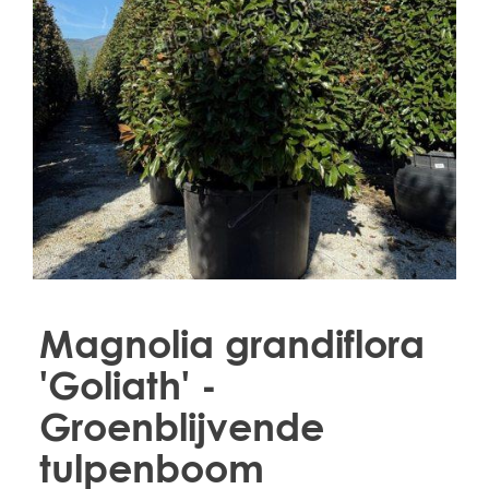
Treesafe
VORSTBESCHERMINGVOORBOMEN.NL
WINTERSCHUTZFUERBAEUME.DE
FROSTPROTECTIONFORTREES.CO.UK
Terracotta
TERRACOTTA.NL
TERRACOTTA.BE
TERRAKOTTA.DE
Magnolia grandiflora
'Goliath' -
Groenblijvende
tulpenboom