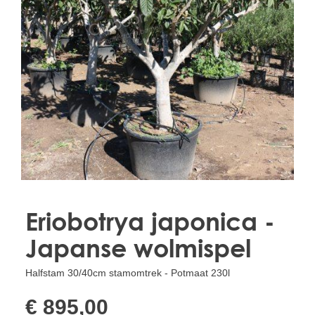
Treesafe
VORSTBESCHERMINGVOORBOMEN.NL
WINTERSCHUTZFUERBAEUME.DE
FROSTPROTECTIONFORTREES.CO.UK
Terracotta
TERRACOTTA.NL
TERRACOTTA.BE
TERRAKOTTA.DE
Eriobotrya japonica -
Japanse wolmispel
Halfstam 30/40cm stamomtrek - Potmaat 230l
€ 895,00