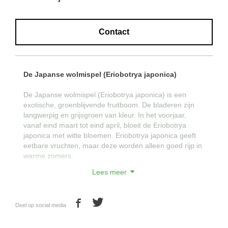
Contact
De Japanse wolmispel (Eriobotrya japonica)
De Japanse wolmispel (Eriobotrya japonica) is een
exotische, groenblijvende fruitboom. De bladeren zijn
langwerpig en grijsgroen van kleur. In het voorjaar,
vanaf eind maart tot eind april, bloeit de Eriobotrya
japonica met witte bloemen. Eriobotrya japonica geeft
eetbare vruchten, maar deze worden alleen goed rijp in
warme zomers.
Lees meer
Kortom: een aantrekkelijke exotische
plant die toch goed winterhard is!
Deel op social media