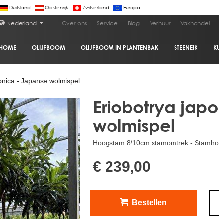
Duitsland -
Oostenrijk -
Zwitserland -
Europa
Nederland
Over ons
Service
Blog
Verhuur
Vakhandel
HOME
OLIJFBOOM
OLIJFBOOM IN PLANTENBAK
STEENEIK
K
pel
€
onica - Japanse wolmispel
Eriobotrya jap
wolmispel
Hoogstam 8/10cm stamomtrek - Stamhoog
€ 239,00
Bestellen