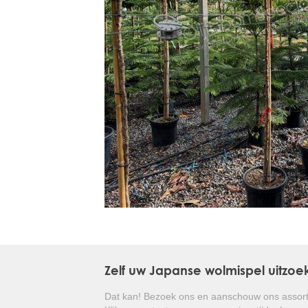
Treesafe
VORSTBESCHERMINGVOORBOMEN.NL
WINTERSCHUTZFUERBAEUME.DE
FROSTPROTECTIONFORTREES.CO.UK
Terracotta
TERRACOTTA.NL
TERRACOTTA.BE
TERRAKOTTA.DE
Zelf uw Japanse wolmispel uitzoe
Dat kan! Bezoek ons en aanschouw ons assort