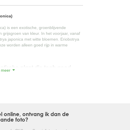
GLANSMISPEL
onica)
GROENBLIJVENDE TULPENBOOM
ca) is een exotische, groenblijvende
 grijsgroen van kleur. In het voorjaar, vanaf
OLIJFWILG
botrya japonica met witte bloemen. Eriobotrya
eze worden alleen goed rijp in warme
CIPRES
EUCALYPTUS
otische plant die toch goed
 meer
OLEANDER
PERZISCHE SLAAPBOOM
JAPANSE ESDOORN
JAPANSE BONSAI
l online, ontvang ik dan de
aande foto?
BOLVORMIGE DEN