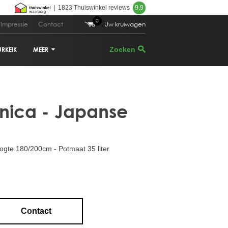
|
1823 Thuiswinkel reviews
9.9
0
Impressie
Contact
Uw kruiwagen
URKEIK
MEER
 239,00
Bestellen
VIJGENBOOM
onica - Japanse
PALMBOOM
DRUIVENRANK
te 180/200cm - Potmaat 35 liter
GRANAATAPPELBOOM
CITRUSBOOM
PLANTENBAKKEN
Contact
PARASOLDEN