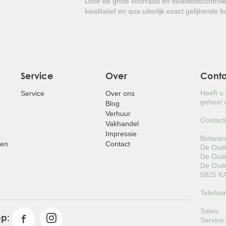
Door de grote voorraad en kwaliteitscontrol
kwalitatief en qua uiterlijk exact gelijkende 
Service
Over
Cont
Heeft u
Service
Over ons
geheel v
Blog
Verhuur
Contact
Vakhandel
Impressie
Botanic
pen
Contact
De Oude
De Oude
De Oude
5825 KA
Telefoo
Sales:
op:
Service