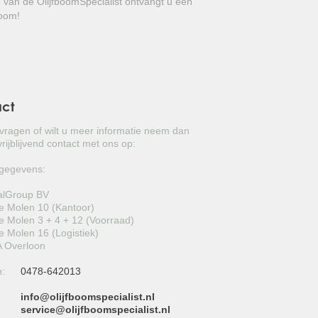
e van de OlijfboomSpecialist ontvangt u een
GROVE DEN
boom!
JAPANSE WOLMISPEL
TOSCAANSE JASMIJN
VORMSNOEI
act
BAMBOE
 vragen of wilt u meer informatie neem dan
rijblijvend contact met ons op:
JUDASBOOM
gegevens:
HULST
alGroup BV
 Molen 10 (Kantoor)
SCHIJNHULST
 Molen 3 + 4 + 12 (Voorraad)
 Molen 16 (Logistiek)
PORTUGESE LAURIER
 Overloon
n:
0478-642013
SNEEUWBAL
info@olijfboomspecialist.nl
ECHTE LAURIER
:
service@olijfboomspecialist.nl