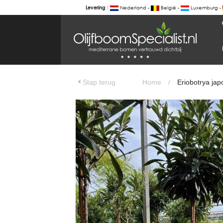
Nederland -
België -
Luxemburg -
Levering :
BOTANICALGROUP
WERKGEBIEDEN & WEBSITES
Eriobotrya japonica - Japanse wolmis
Olijfboomspecialist
OLIJFBOOMSPECIALIST.NL
Stap terug
Home
/
Eriobotrya jap
OLIJFBOOMSPECIALIST.BE
LESPECIALISTEDESOLIVIERS.FR
OLIVENBAUM.DE
DRZEWAOLIWNE.PL
OLIVETREESPECIALIST.COM
Bomen
BOMEN.NL
GROENBLIJVENDEBOMEN.NL
GROENBLIJVENDEBOMEN.BE
PALMBOMENSPECIALIST.NL
IMMERGRUENEBAEUME.DE
Botanicalgroup
BOTANICALGROUP.EU
BOTANICALGROUP.DE
BOTANICALGROUP.BE