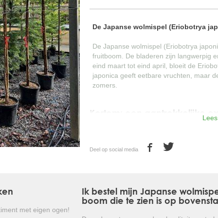
De Japanse wolmispel (Eriobotrya jap
De Japanse wolmispel (Eriobotrya japoni
fruitboom. De bladeren zijn langwerpig en
eind maart tot eind april, bloeit de Erio
japonica geeft eetbare vruchten, maar d
zomers.
Kortom: een aantrekkelijke ex
Lees
winterhard is!
Deel op social media
ken
Ik bestel mijn Japanse wolmispe
boom die te zien is op bovenst
iment met eigen ogen!