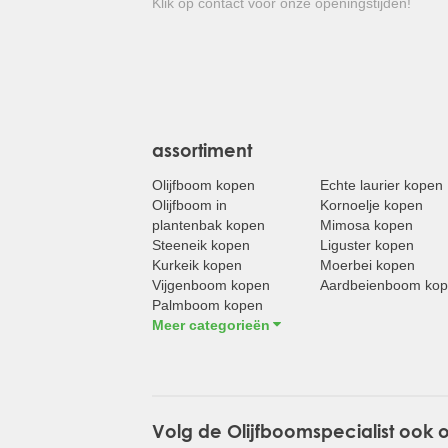
Klik op contact voor onze openingstijden!
assortiment
Olijfboom kopen
Echte laurier kopen
Olijfboom in
Kornoelje kopen
plantenbak kopen
Mimosa kopen
Steeneik kopen
Liguster kopen
Kurkeik kopen
Moerbei kopen
Vijgenboom kopen
Aardbeienboom ko
Palmboom kopen
Meer categorieën
Volg de Olijfboomspecialist ook 