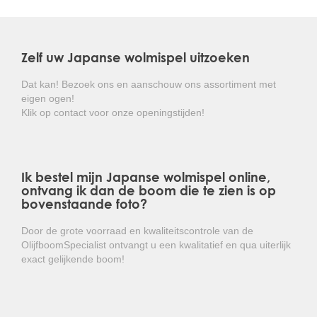
Kortom: een aantrekkelijke exotische
plant die toch goed winterhard is!
Zelf uw Japanse wolmispel uitzoeken
Dat kan! Bezoek ons en aanschouw ons assortiment met
eigen ogen!
Klik op contact voor onze openingstijden!
Ik bestel mijn Japanse wolmispel online,
ontvang ik dan de boom die te zien is op
bovenstaande foto?
Door de grote voorraad en kwaliteitscontrole van de
OlijfboomSpecialist ontvangt u een kwalitatief en qua uiterlijk
exact gelijkende boom!