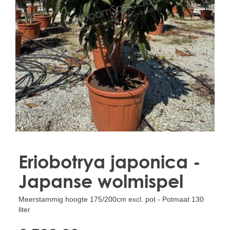
Treesafe
VORSTBESCHERMINGVOORBOMEN.NL
WINTERSCHUTZFUERBAEUME.DE
FROSTPROTECTIONFORTREES.CO.UK
Terracotta
TERRACOTTA.NL
TERRACOTTA.BE
TERRAKOTTA.DE
Eriobotrya japonica -
Japanse wolmispel
Meerstammig hoogte 175/200cm excl. pot - Potmaat 130
liter