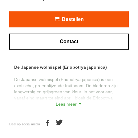
Bestellen
Contact
De Japanse wolmispel (Eriobotrya japonica)
De Japanse wolmispel (Eriobotrya japonica) is een
exotische, groenblijvende fruitboom. De bladeren zijn
langwerpig en grijsgroen van kleur. In het voorjaar,
vanaf eind maart tot eind april, bloeit de Eriobotrya
japonica met witte bloemen. Eriobotrya japonica geeft
Lees meer
eetbare vruchten, maar deze worden alleen goed rijp in
warme zomers.
Deel op social media
Kortom: een aantrekkelijke exotische