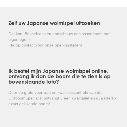
plant die toch goed winterhard is!
Zelf uw Japanse wolmispel uitzoeken
Dat kan! Bezoek ons en aanschouw ons assortiment met
eigen ogen!
Klik op contact voor onze openingstijden!
Ik bestel mijn Japanse wolmispel online,
ontvang ik dan de boom die te zien is op
bovenstaande foto?
Door de grote voorraad en kwaliteitscontrole van de
OlijfboomSpecialist ontvangt u een kwalitatief en qua uiterlijk
exact gelijkende boom!