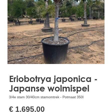
Treesafe
VORSTBESCHERMINGVOORBOMEN.NL
WINTERSCHUTZFUERBAEUME.DE
FROSTPROTECTIONFORTREES.CO.UK
Terracotta
TERRACOTTA.NL
TERRACOTTA.BE
TERRAKOTTA.DE
Eriobotrya japonica -
Japanse wolmispel
3/4e stam 30/40cm stamomtrek - Potmaat 350l
€ 1.695,00