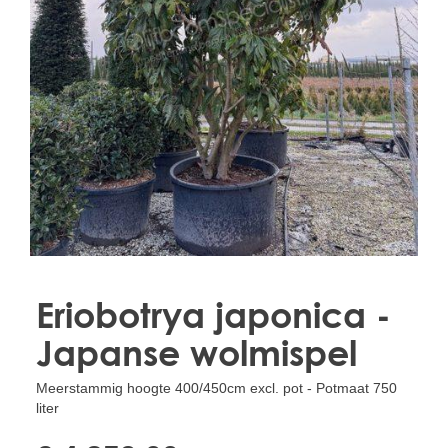
Treesafe
VORSTBESCHERMINGVOORBOMEN.NL
WINTERSCHUTZFUERBAEUME.DE
FROSTPROTECTIONFORTREES.CO.UK
Terracotta
TERRACOTTA.NL
TERRACOTTA.BE
TERRAKOTTA.DE
Eriobotrya japonica -
Japanse wolmispel
Meerstammig hoogte 400/450cm excl. pot - Potmaat 750
liter