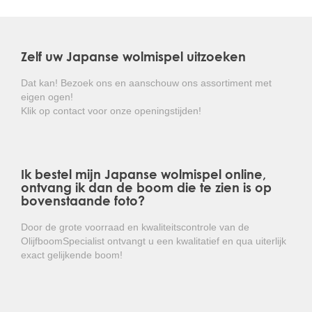
Kortom: een aantrekkelijke exotische
plant die toch goed winterhard is!
Zelf uw Japanse wolmispel uitzoeken
Dat kan! Bezoek ons en aanschouw ons assortiment met
eigen ogen!
Klik op contact voor onze openingstijden!
Ik bestel mijn Japanse wolmispel online,
ontvang ik dan de boom die te zien is op
bovenstaande foto?
Door de grote voorraad en kwaliteitscontrole van de
OlijfboomSpecialist ontvangt u een kwalitatief en qua uiterlijk
exact gelijkende boom!