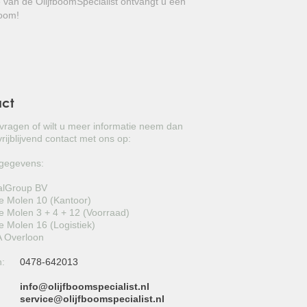
e van de OlijfboomSpecialist ontvangt u een
GROVE DEN
boom!
JAPANSE WOLMISPEL
TOSCAANSE JASMIJN
VORMSNOEI
act
BAMBOE
 vragen of wilt u meer informatie neem dan
rijblijvend contact met ons op:
JUDASBOOM
gegevens:
HULST
alGroup BV
 Molen 10 (Kantoor)
SCHIJNHULST
 Molen 3 + 4 + 12 (Voorraad)
 Molen 16 (Logistiek)
PORTUGESE LAURIER
 Overloon
n:
0478-642013
SNEEUWBAL
info@olijfboomspecialist.nl
ECHTE LAURIER
:
service@olijfboomspecialist.nl