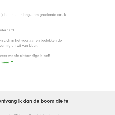
GLANSMISPEL
e) is een zeer langzaam groeiende struik
GROENBLIJVENDE TULPENBOOM
interhard.
OLIJFWILG
n zich in het voorjaar en bedekken de
CIPRES
vormig en wit van kleur.
EUCALYPTUS
 zeer mooie uitbundige bloei!
 meer
OLEANDER
PERZISCHE SLAAPBOOM
JAPANSE ESDOORN
JAPANSE BONSAI
, ontvang ik dan de boom die te
BOLVORMIGE DEN