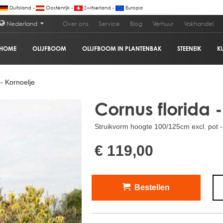
Duitsland -
Oostenrijk -
Zwitserland -
Europa
Nederland
Over ons
Service
Blog
Verhuur
Vakhandel
HOME
OLIJFBOOM
OLIJFBOOM IN PLANTENBAK
STEENEIK
K
€
- Kornoelje
Cornus florida 
Struikvorm hoogte 100/125cm excl. pot - 
€ 119,00
Bestellen