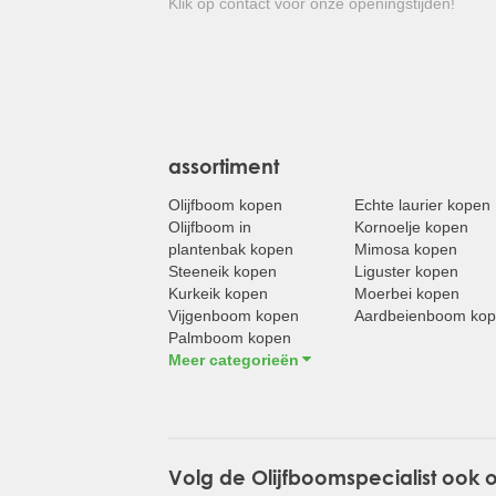
Klik op contact voor onze openingstijden!
assortiment
Olijfboom kopen
Echte laurier kopen
Olijfboom in
Kornoelje kopen
plantenbak kopen
Mimosa kopen
Steeneik kopen
Liguster kopen
Kurkeik kopen
Moerbei kopen
Vijgenboom kopen
Aardbeienboom ko
Palmboom kopen
Meer categorieën
Volg de Olijfboomspecialist ook 