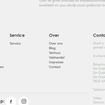
Door de grote voorraad en kwaliteitscontrol
kwalitatief en qua uiterlijk exact gelijkende 
Service
Over
Cont
Heeft u
Service
Over ons
geheel v
Blog
Verhuur
Contact
Vakhandel
Impressie
Botanic
pen
Contact
De Oude
De Oude
De Oude
5825 KA
Telefoo
Sales:
op:
Service