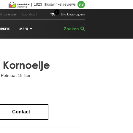
|
1823 Thuiswinkel reviews
9.9
0
Impressie
Contact
Uw kruiwagen
URKEIK
MEER
 119,00
Bestellen
VIJGENBOOM
- Kornoelje
PALMBOOM
Potmaat 18 liter
DRUIVENRANK
GRANAATAPPELBOOM
CITRUSBOOM
Contact
PLANTENBAKKEN
PARASOLDEN