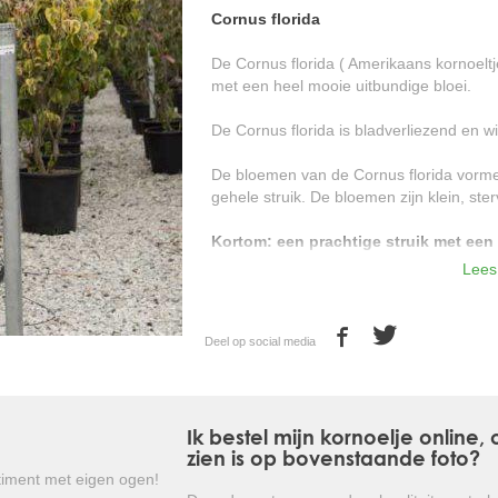
Cornus florida
De Cornus florida ( Amerikaans kornoeltj
met een heel mooie uitbundige bloei.
De Cornus florida is bladverliezend en w
De bloemen van de Cornus florida vorme
gehele struik. De bloemen zijn klein, ster
Kortom: een prachtige struik met een
Lees
Deel op social media
Ik bestel mijn kornoelje online
zien is op bovenstaande foto?
iment met eigen ogen!