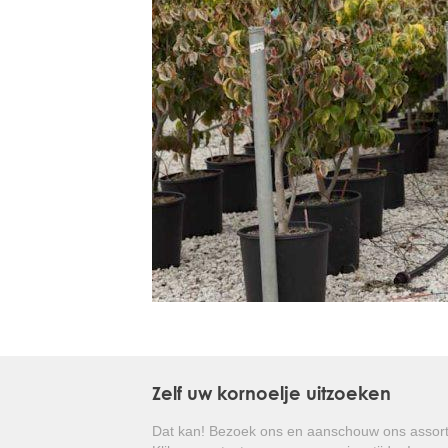
Treesafe
VORSTBESCHERMINGVOORBOMEN.NL
WINTERSCHUTZFUERBAEUME.DE
FROSTPROTECTIONFORTREES.CO.UK
Terracotta
TERRACOTTA.NL
TERRACOTTA.BE
TERRAKOTTA.DE
Zelf uw kornoelje uitzoeken
Dat kan! Bezoek ons en aanschouw ons assort