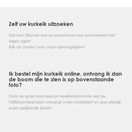
De bladeren zijn dik , leerachtig en zijn voorzien van
een hulstachtige getande rand als bescherming tegen
vraat.
Zelf uw kurkeik uitzoeken
De kurkeik is goed winterhard en hoeft niet beschermd
te worden tegen weersinvloeden.
Dat kan! Bezoek ons en aanschouw ons assortiment met
eigen ogen!
Kortom: een prachtige groenblijvende boom die
Klik op contact voor onze openingstijden!
door zijn stamstructuur een lust voor het oog is!
Ik bestel mijn kurkeik online, ontvang ik dan
de boom die te zien is op bovenstaande
foto?
Door de grote voorraad en kwaliteitscontrole van de
OlijfboomSpecialist ontvangt u een kwalitatief en qua uiterlijk
exact gelijkende boom!