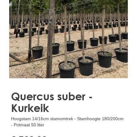
Treesafe
VORSTBESCHERMINGVOORBOMEN.NL
WINTERSCHUTZFUERBAEUME.DE
FROSTPROTECTIONFORTREES.CO.UK
Terracotta
TERRACOTTA.NL
TERRACOTTA.BE
TERRAKOTTA.DE
Quercus suber -
Kurkeik
Hoogstam 14/16cm stamomtrek - Stamhoogte 180/200cm
- Potmaat 50 liter