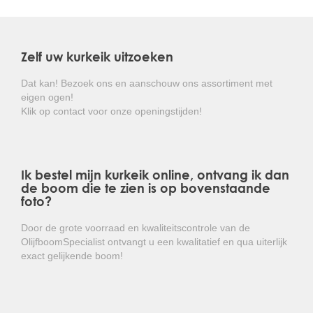
De bladeren zijn dik , leerachtig en zijn voorzien van
een hulstachtige getande rand als bescherming tegen
vraat.
Zelf uw kurkeik uitzoeken
De kurkeik is goed winterhard en hoeft niet beschermd
te worden tegen weersinvloeden.
Dat kan! Bezoek ons en aanschouw ons assortiment met
eigen ogen!
Kortom: een prachtige groenblijvende boom die
Klik op contact voor onze openingstijden!
door zijn stamstructuur een lust voor het oog is!
Ik bestel mijn kurkeik online, ontvang ik dan
de boom die te zien is op bovenstaande
foto?
Door de grote voorraad en kwaliteitscontrole van de
OlijfboomSpecialist ontvangt u een kwalitatief en qua uiterlijk
exact gelijkende boom!