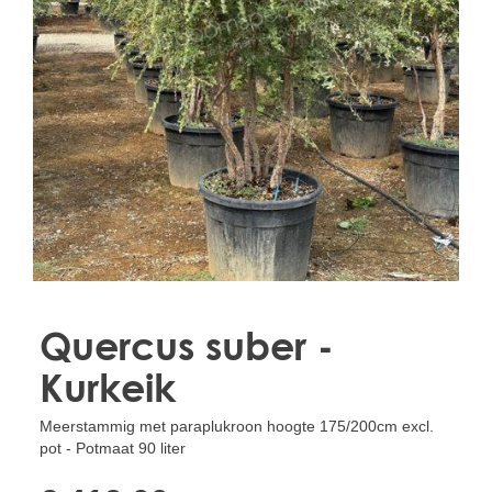
Treesafe
VORSTBESCHERMINGVOORBOMEN.NL
WINTERSCHUTZFUERBAEUME.DE
FROSTPROTECTIONFORTREES.CO.UK
Terracotta
TERRACOTTA.NL
TERRACOTTA.BE
TERRAKOTTA.DE
Quercus suber -
Kurkeik
Meerstammig met paraplukroon hoogte 175/200cm excl.
pot - Potmaat 90 liter