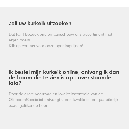
De bladeren zijn dik , leerachtig en zijn voorzien van
een hulstachtige getande rand als bescherming tegen
vraat.
Zelf uw kurkeik uitzoeken
De kurkeik is goed winterhard en hoeft niet beschermd
te worden tegen weersinvloeden.
Dat kan! Bezoek ons en aanschouw ons assortiment met
eigen ogen!
Kortom: een prachtige groenblijvende boom die
Klik op contact voor onze openingstijden!
door zijn stamstructuur een lust voor het oog is!
Ik bestel mijn kurkeik online, ontvang ik dan
de boom die te zien is op bovenstaande
foto?
Door de grote voorraad en kwaliteitscontrole van de
OlijfboomSpecialist ontvangt u een kwalitatief en qua uiterlijk
exact gelijkende boom!