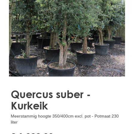
Treesafe
VORSTBESCHERMINGVOORBOMEN.NL
WINTERSCHUTZFUERBAEUME.DE
FROSTPROTECTIONFORTREES.CO.UK
Terracotta
TERRACOTTA.NL
TERRACOTTA.BE
TERRAKOTTA.DE
Quercus suber -
Kurkeik
Meerstammig hoogte 350/400cm excl. pot - Potmaat 230
liter