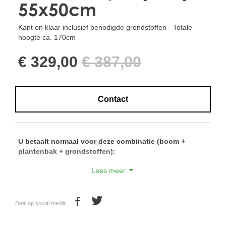
55x50cm
Kant en klaar inclusief benodigde grondstoffen - Totale
hoogte ca. 170cm
€ 329,00
€ 387,00
Contact
U betaalt normaal voor deze combinatie (boom +
plantenbak + grondstoffen):
Lees meer
1 stuk Olea europea 15/20 cm stamomtrek laag vertakt €
160,- incl. btw
1 stuk Griekses winterharde terracotta pot DxH 55x50cm €
189,- incl. btw
Deel op social media
0,10m3 Mediterrane substraat € 28,- incl. btw
20 liter hydrokorrels hoge opnamecapaciteit € 10,- incl. btw