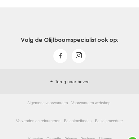
Totaalprijs € 387,- incl. btw
Aanbieding € 329,- incl btw
Vragen? Bel de Specialist! 0031 478 642013
Volg de Olijfboomspecialist ook op:
Terug naar boven
Algemene voorwaarden
Voorwaarden webshop
Verzenden en retourneren
Betaalmethodes
Bestelprocedure
Klachten
Garantie
Privacy
Reviews
Sitemap