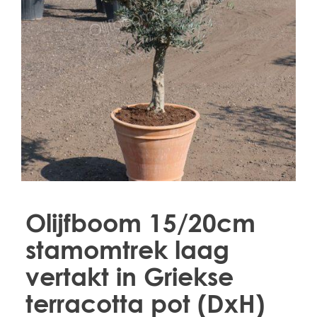
Treesafe
VORSTBESCHERMINGVOORBOMEN.NL
WINTERSCHUTZFUERBAEUME.DE
FROSTPROTECTIONFORTREES.CO.UK
Terracotta
TERRACOTTA.NL
TERRACOTTA.BE
TERRAKOTTA.DE
Olijfboom 15/20cm
stamomtrek laag
vertakt in Griekse
terracotta pot (DxH)