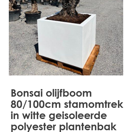
Treesafe
VORSTBESCHERMINGVOORBOMEN.NL
WINTERSCHUTZFUERBAEUME.DE
FROSTPROTECTIONFORTREES.CO.UK
Terracotta
TERRACOTTA.NL
TERRACOTTA.BE
TERRAKOTTA.DE
Bonsai olijfboom
80/100cm stamomtrek
in witte geisoleerde
polyester plantenbak