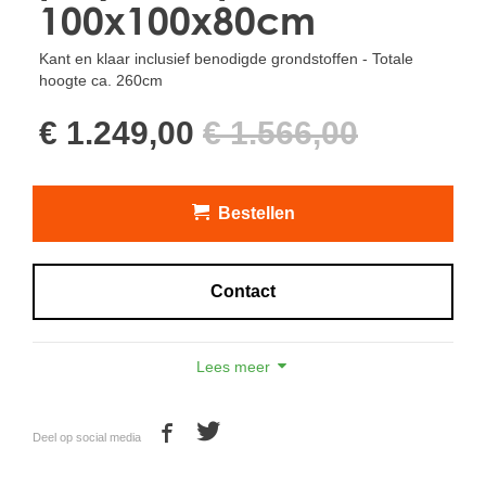
100x100x80cm
Kant en klaar inclusief benodigde grondstoffen - Totale
hoogte ca. 260cm
€ 1.249,00
€ 1.566,00
Bestellen
Contact
Lees meer
U betaalt normaal voor deze combinatie (boom +
plantenbak + grondstoffen):
Deel op social media
1 stuk Olea europea "Bonsai" 80/100 cm stamomtrek €
599,- incl. btw