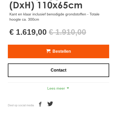
(DxH) 110x65cm
Kant en klaar inclusief benodigde grondstoffen - Totale
hoogte ca. 300cm
€ 1.619,00
€ 1.910,00
Bestellen
Contact
Lees meer
OOK VERKRIJGBAAR IN DE KLEUREN CLAY EN
EARTH. NEEM CONTACT OP VOOR MEER INFORMATIE.
U betaalt normaal voor deze combinatie (boom +
Deel op social media
plantenbak + grondstoffen):