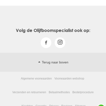
1 stuk Olea europea Regional 40/60cm stamomtrek € 790,-
incl. btw
1 stuk Urban Muddy Egg Low Pot kleur Sand DxH
110x65cm € 934,- incl. btw
0,45m3 Mediterrane substraat € 126- incl. btw
120 liter hydrokorrels hoge opnamecapaciteit € 60,- incl.
btw
Volg de Olijfboomspecialist ook op:
Totaalprijs € 1.910,- incl. btw
Aanbieding € 1.619,- incl. btw
Vragen? Bel de Specialist! 0031 478 642013
Terug naar boven
Algemene voorwaarden
Voorwaarden webshop
Verzenden en retourneren
Betaalmethodes
Bestelprocedure
Klachten
Garantie
Privacy
Reviews
Sitemap