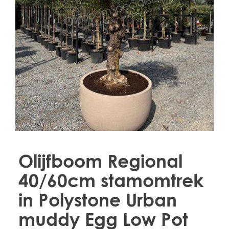
Treesafe
VORSTBESCHERMINGVOORBOMEN.NL
WINTERSCHUTZFUERBAEUME.DE
FROSTPROTECTIONFORTREES.CO.UK
Terracotta
TERRACOTTA.NL
TERRACOTTA.BE
TERRAKOTTA.DE
Olijfboom Regional
40/60cm stamomtrek
in Polystone Urban
muddy Egg Low Pot