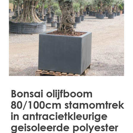
Treesafe
VORSTBESCHERMINGVOORBOMEN.NL
WINTERSCHUTZFUERBAEUME.DE
FROSTPROTECTIONFORTREES.CO.UK
Terracotta
TERRACOTTA.NL
TERRACOTTA.BE
TERRAKOTTA.DE
Bonsai olijfboom
80/100cm stamomtrek
in antracietkleurige
geisoleerde polyester