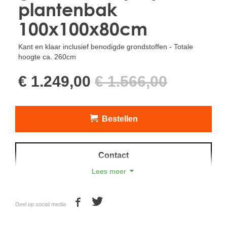
plantenbak
100x100x80cm
Kant en klaar inclusief benodigde grondstoffen - Totale
hoogte ca. 260cm
€ 1.249,00
€ 1.566,00
Bestellen
Contact
Lees meer
U betaalt normaal voor deze combinatie (boom +
Deel op social media
plantenbak + grondstoffen):