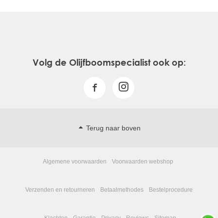
1 stuk Olea europea "Bonsai" 80/100 cm stamomtrek €
599,- incl. btw
1 stuk Geisoleerde, kleurvaste en UV bestendige polyester
plantenbak model "Sienna" 100x100x80cm € 781,- incl. btw
0,45m3 Mediterrane substraat € 126,- incl. btw
120 liter hydrokorrels hoge opnamecapaciteit € 60,- incl.
btw
Volg de Olijfboomspecialist ook op:
Totaalprijs € 1566,- incl. btw
Aanbieding € 1249,- incl. btw
Vragen? Bel de Specialist! 0031 478 642013
Terug naar boven
Algemene voorwaarden
Voorwaarden webshop
Verzenden en retourneren
Betaalmethodes
Bestelprocedure
Klachten
Garantie
Privacy
Reviews
Sitemap