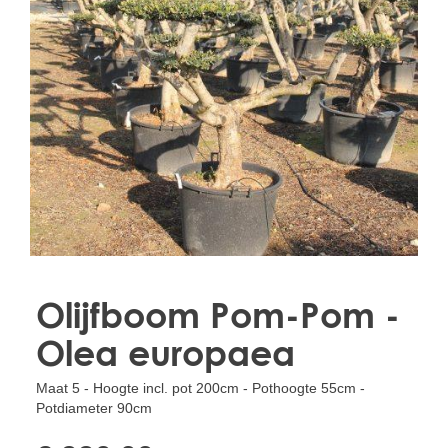
Treesafe
VORSTBESCHERMINGVOORBOMEN.NL
WINTERSCHUTZFUERBAEUME.DE
FROSTPROTECTIONFORTREES.CO.UK
Terracotta
TERRACOTTA.NL
TERRACOTTA.BE
TERRAKOTTA.DE
Olijfboom Pom-Pom -
Olea europaea
Maat 5 - Hoogte incl. pot 200cm - Pothoogte 55cm -
Potdiameter 90cm