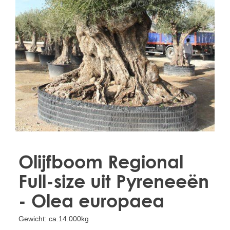
Treesafe
VORSTBESCHERMINGVOORBOMEN.NL
WINTERSCHUTZFUERBAEUME.DE
FROSTPROTECTIONFORTREES.CO.UK
Terracotta
TERRACOTTA.NL
TERRACOTTA.BE
TERRAKOTTA.DE
Olijfboom Regional
Full-size uit Pyreneeën
- Olea europaea
Gewicht: ca.14.000kg