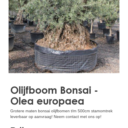
Treesafe
VORSTBESCHERMINGVOORBOMEN.NL
WINTERSCHUTZFUERBAEUME.DE
FROSTPROTECTIONFORTREES.CO.UK
Terracotta
TERRACOTTA.NL
TERRACOTTA.BE
TERRAKOTTA.DE
Olijfboom Bonsai -
Olea europaea
Grotere maten bonsai olijfbomen t/m 500cm stamomtrek
leverbaar op aanvraag! Neem contact met ons op!