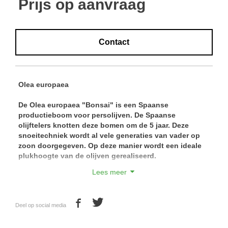
Prijs op aanvraag
Contact
Olea europaea
De Olea europaea "Bonsai" is een Spaanse
productieboom voor persolijven. De Spaanse
olijftelers knotten deze bomen om de 5 jaar. Deze
snoeitechniek wordt al vele generaties van vader op
zoon doorgegeven. Op deze manier wordt een ideale
plukhoogte van de olijven gerealiseerd.
Lees meer
Door de korte, gedrongen vorm van deze boom is het
een ideale boom voor plaatsing in een plantenbak,
bijvoorbeeld op een terras. Deze olijfbomen zijn van
Deel op social media
ongekende kwaliteit door strenge kwaliteitscontroles.
Prachtige volle kruinen en zeer kwalitatief, gezond
blad. Breng een bezoek aan onze kwekerij en overtuig