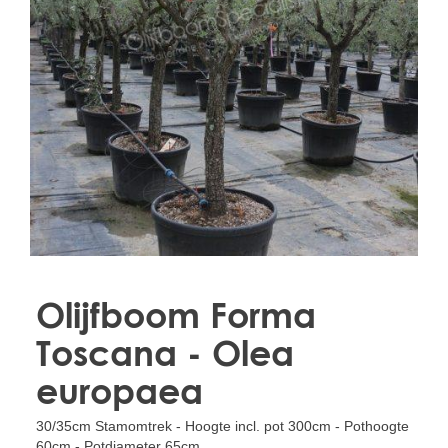
Treesafe
VORSTBESCHERMINGVOORBOMEN.NL
WINTERSCHUTZFUERBAEUME.DE
FROSTPROTECTIONFORTREES.CO.UK
Terracotta
TERRACOTTA.NL
TERRACOTTA.BE
TERRAKOTTA.DE
Olijfboom Forma
Toscana - Olea
europaea
30/35cm Stamomtrek - Hoogte incl. pot 300cm - Pothoogte
60cm - Potdiameter 65cm