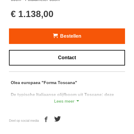
€ 1.138,00
Bestellen
Contact
Olea europaea "Forma Toscana"
De typische Italiaanse olijfboom uit Toscane: deze
olijfbomen zijn gelimiteerd doordat deze in Italië vallen
Lees meer
onder de wet cultuurerfgoed. Hierdoor mogen deze
bomen enkel gelimiteerd worden gerooid. De "Forma
Toscana" is te herkennen aan de typisch Italiaanse
Deel op social media
open manier van snoeien, en de speelse kronkelige
vertakkingen. Deze bomen kunnen het Nederlandse