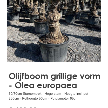
Treesafe
VORSTBESCHERMINGVOORBOMEN.NL
WINTERSCHUTZFUERBAEUME.DE
FROSTPROTECTIONFORTREES.CO.UK
Terracotta
TERRACOTTA.NL
TERRACOTTA.BE
TERRAKOTTA.DE
Olijfboom grillige vorm
- Olea europaea
60/70cm Stamomtrek - Hoge stam - Hoogte incl. pot
250cm - Pothoogte 50cm - Potdiameter 65cm