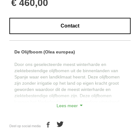
€ 460,00
Contact
De Olijfboom (Olea europea)
Door ons geselecteerde meest winterharde en
ziektebestendige olijfbomen uit de binnenlanden van
Spanje waar een landklimaat heerst. Deze olijfbomen
zijn zonder irrigatie op het land op eigen kracht groot
geworden waardoor dit de meest winterharde en
ziektebestendige olijfbomen zijn. Deze olijfbomen
kunnen het Nederlandse klimaat daardoor uitstekend
Lees meer
verdragen.
Met de prachtige wijde en hoge vertakkingen van deze
Deel op social media
olijfbomen onderscheidt de OlijfboomSpecialist zich van
de massa. Deze olijfbomen zijn van ongekende kwaliteit
en ondergaan strenge kwaliteitscontroles. Prachtige