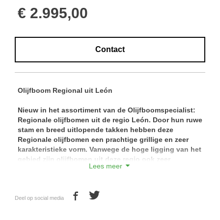
€ 2.995,00
Contact
Olijfboom Regional uit León
Nieuw in het assortiment van de Olijfboomspecialist:
Regionale olijfbomen uit de regio León. Door hun ruwe
stam en breed uitlopende takken hebben deze
Regionale olijfbomen een prachtige grillige en zeer
karakteristieke vorm. Vanwege de hoge ligging van het
gebied zijn olijfbomen uit deze regio ook zeer
Lees meer
winterhard.
Vanwege de hoge ligging van de regio waar ze
vandaan komen groeien deze olijfbomen erg
Deel op social media
langzaam. Onmiskenbaar voor dit ras zijn de ranke
stammen terwijl de bovengrondse wortels en de