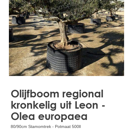
Treesafe
VORSTBESCHERMINGVOORBOMEN.NL
WINTERSCHUTZFUERBAEUME.DE
FROSTPROTECTIONFORTREES.CO.UK
Terracotta
TERRACOTTA.NL
TERRACOTTA.BE
TERRAKOTTA.DE
Olijfboom regional
kronkelig uit Leon -
Olea europaea
80/90cm Stamomtrek - Potmaat 500ll