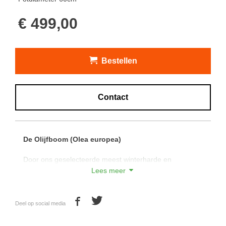
€ 499,00
Bestellen
Contact
De Olijfboom (Olea europea)
Door ons geselecteerde meest winterharde en
ziektebestendige olijfbomen uit de binnenlanden van
Lees meer
Spanje waar een landklimaat heerst. Deze olijfbomen
zijn zonder irrigatie op het land op eigen kracht groot
geworden waardoor dit de meest winterharde en
Deel op social media
ziektebestendige olijfbomen zijn. Deze olijfbomen
kunnen het Nederlandse klimaat daardoor uitstekend