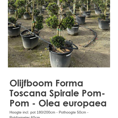
Treesafe
VORSTBESCHERMINGVOORBOMEN.NL
WINTERSCHUTZFUERBAEUME.DE
FROSTPROTECTIONFORTREES.CO.UK
Terracotta
TERRACOTTA.NL
TERRACOTTA.BE
TERRAKOTTA.DE
Olijfboom Forma
Toscana Spirale Pom-
Pom - Olea europaea
Hoogte incl. pot 180/200cm - Pothoogte 50cm -
Potdiameter 60cm