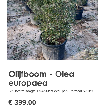
Treesafe
VORSTBESCHERMINGVOORBOMEN.NL
WINTERSCHUTZFUERBAEUME.DE
FROSTPROTECTIONFORTREES.CO.UK
Terracotta
TERRACOTTA.NL
TERRACOTTA.BE
TERRAKOTTA.DE
Olijfboom - Olea
europaea
Struikvorm hoogte 175/200cm excl. pot - Potmaat 50 liter
€ 399,00