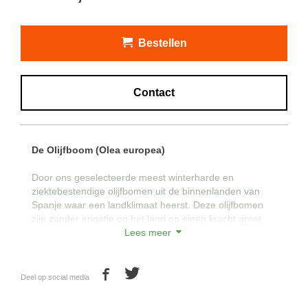
Bestellen
Contact
De Olijfboom (Olea europea)
Door ons geselecteerde meest winterharde en
ziektebestendige olijfbomen uit de binnenlanden van
Spanje waar een landklimaat heerst. Deze olijfbomen
zijn zonder irrigatie op het land op eigen kracht groot
geworden waardoor dit de meest winterharde en
Lees meer
ziektebestendige olijfbomen zijn. Deze olijfbomen
kunnen het Nederlandse klimaat daardoor uitstekend
verdragen.
Deel op social media
Met de prachtige wijde en hoge vertakkingen van deze