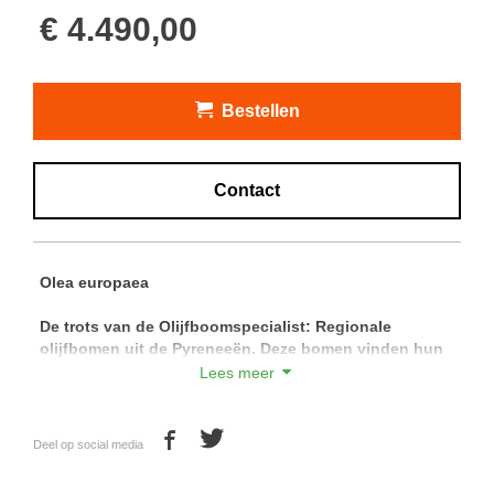
€ 4.490,00
Bestellen
Contact
Olea europaea
De trots van de Olijfboomspecialist: Regionale
olijfbomen uit de Pyreneeën.
Deze bomen vinden hun
oorsprong ten zuiden van de Pyreneeën en zijn
Lees meer
daardoor de meest winterharde olijfbomen die
verkrijgbaar zijn.
Deel op social media
Met de prachtige wijde en hoge vertakkingen van deze