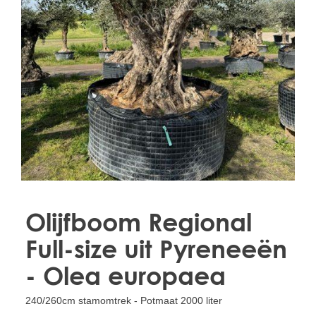
Treesafe
VORSTBESCHERMINGVOORBOMEN.NL
WINTERSCHUTZFUERBAEUME.DE
FROSTPROTECTIONFORTREES.CO.UK
Terracotta
TERRACOTTA.NL
TERRACOTTA.BE
TERRAKOTTA.DE
Olijfboom Regional
Full-size uit Pyreneeën
- Olea europaea
240/260cm stamomtrek - Potmaat 2000 liter