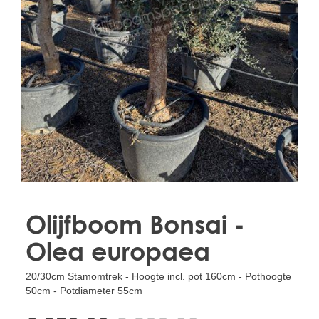
Treesafe
VORSTBESCHERMINGVOORBOMEN.NL
WINTERSCHUTZFUERBAEUME.DE
FROSTPROTECTIONFORTREES.CO.UK
Terracotta
TERRACOTTA.NL
TERRACOTTA.BE
TERRAKOTTA.DE
Olijfboom Bonsai -
Olea europaea
20/30cm Stamomtrek - Hoogte incl. pot 160cm - Pothoogte
50cm - Potdiameter 55cm