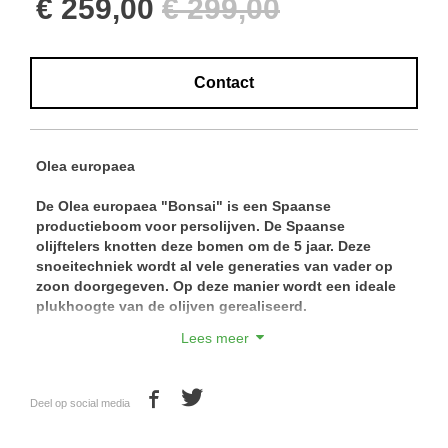
€ 259,00
€ 299,00
Contact
Olea europaea
De Olea europaea "Bonsai" is een Spaanse
productieboom voor persolijven. De Spaanse
olijftelers knotten deze bomen om de 5 jaar. Deze
snoeitechniek wordt al vele generaties van vader op
zoon doorgegeven. Op deze manier wordt een ideale
plukhoogte van de olijven gerealiseerd.
Lees meer
Door de korte, gedrongen vorm van deze boom is het
een ideale boom voor plaatsing in een plantenbak,
bijvoorbeeld op een terras. Deze olijfbomen zijn van
Deel op social media
ongekende kwaliteit door strenge kwaliteitscontroles.
Prachtige volle kruinen en zeer kwalitatief, gezond
blad. Breng een bezoek aan onze kwekerij en overtuig