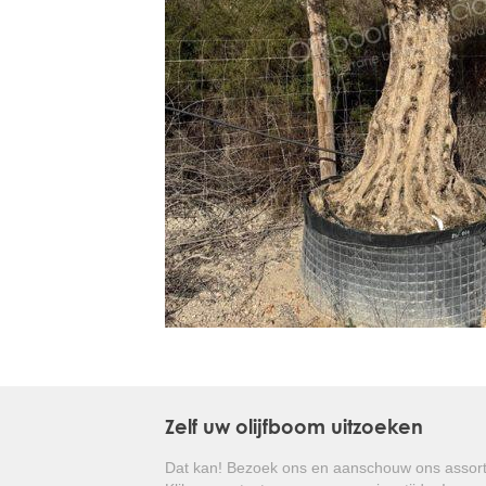
Treesafe
VORSTBESCHERMINGVOORBOMEN.NL
WINTERSCHUTZFUERBAEUME.DE
FROSTPROTECTIONFORTREES.CO.UK
Terracotta
TERRACOTTA.NL
TERRACOTTA.BE
TERRAKOTTA.DE
Zelf uw olijfboom uitzoeken
Dat kan! Bezoek ons en aanschouw ons assort