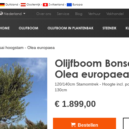
Duitsland -
Oostenrijk -
Zwitserland -
Europa
Nederland
Over ons
Service
Blog
Verhuur
Vakhandel
HOME
OLIJFBOOM
OLIJFBOOM IN PLANTENBAK
STEENEIK
K
ropaea
€ 1
sai hoogstam - Olea europaea
Olijfboom Bons
Olea europae
120/140cm Stamomtrek - Hoogte incl. p
130cm
€ 1.899,00
Bestellen