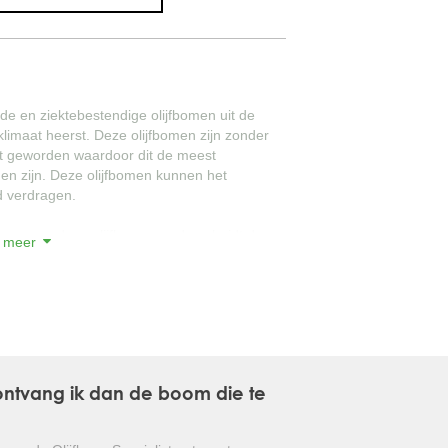
GLANSMISPEL
GROENBLIJVENDE TULPENBOOM
e en ziektebestendige olijfbomen uit de
OLIJFWILG
imaat heerst. Deze olijfbomen zijn zonder
oot geworden waardoor dit de meest
CIPRES
men zijn. Deze olijfbomen kunnen het
d verdragen.
EUCALYPTUS
ngen van deze olijfbomen onderscheidt de
 meer
OLEANDER
eze olijfbomen zijn van ongekende kwaliteit
 Prachtige volle kruinen en zeer kwalitatief,
PERZISCHE SLAAPBOOM
kwekerij en overtuig uzelf!
JAPANSE ESDOORN
urgewassen op aarde en vind zijn oorsprong
d.
JAPANSE BONSAI
, ontvang ik dan de boom die te
om verbouwd in het mediterrane gebied.
BOLVORMIGE DEN
eent de olijfboom zich uitstekend voor de
oor zijn grillige "looks" en zijn tijdloze