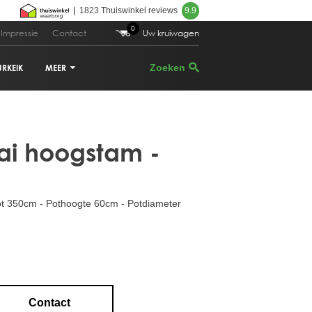
|
1823 Thuiswinkel reviews
9.9
0
Impressie
Contact
Uw kruiwagen
URKEIK
MEER
.899,00
Bestellen
VIJGENBOOM
ai hoogstam -
PALMBOOM
a
DRUIVENRANK
ot 350cm - Pothoogte 60cm - Potdiameter
GRANAATAPPELBOOM
CITRUSBOOM
PLANTENBAKKEN
Contact
PARASOLDEN