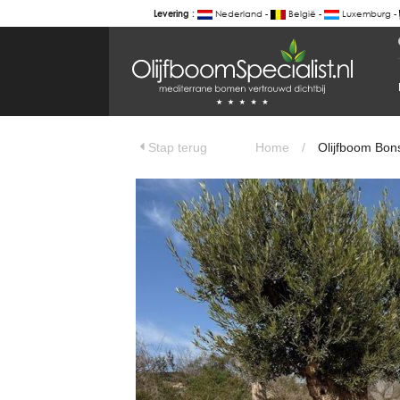
Nederland -
België -
Luxemburg -
Levering :
BOTANICALGROUP
WERKGEBIEDEN & WEBSITES
Olijfboom Bonsai hoogstam - Olea eu
Olijfboomspecialist
OLIJFBOOMSPECIALIST.NL
Stap terug
Home
/
Olijfboom Bon
OLIJFBOOMSPECIALIST.BE
LESPECIALISTEDESOLIVIERS.FR
OLIVENBAUM.DE
DRZEWAOLIWNE.PL
OLIVETREESPECIALIST.COM
Bomen
BOMEN.NL
GROENBLIJVENDEBOMEN.NL
GROENBLIJVENDEBOMEN.BE
PALMBOMENSPECIALIST.NL
IMMERGRUENEBAEUME.DE
Botanicalgroup
BOTANICALGROUP.EU
BOTANICALGROUP.DE
BOTANICALGROUP.BE