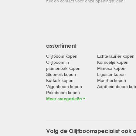
Klik op contact voor onze openingstijden!
assortiment
Olijfboom kopen
Echte laurier kopen
Olijfboom in
Kornoelje kopen
plantenbak kopen
Mimosa kopen
Steeneik kopen
Liguster kopen
Kurkeik kopen
Moerbei kopen
Vijgenboom kopen
Aardbeienboom ko
Palmboom kopen
Meer categorieën
Volg de Olijfboomspecialist ook 