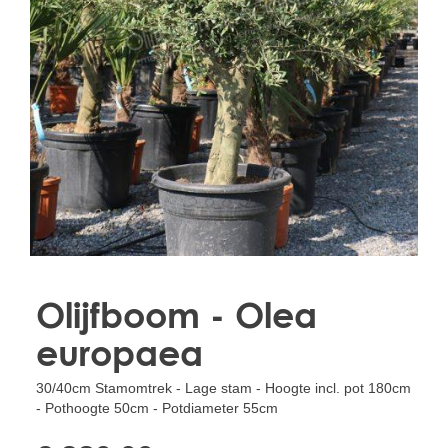
Treesafe
VORSTBESCHERMINGVOORBOMEN.NL
WINTERSCHUTZFUERBAEUME.DE
FROSTPROTECTIONFORTREES.CO.UK
Terracotta
TERRACOTTA.NL
TERRACOTTA.BE
TERRAKOTTA.DE
Olijfboom - Olea
europaea
30/40cm Stamomtrek - Lage stam - Hoogte incl. pot 180cm
- Pothoogte 50cm - Potdiameter 55cm