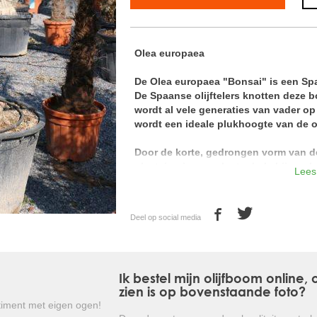
Olea europaea
De Olea europaea "Bonsai" is een Sp
De Spaanse olijftelers knotten deze 
wordt al vele generaties van vader 
wordt een ideale plukhoogte van de ol
Door de korte, gedrongen vorm van d
plaatsing in een plantenbak, bijvoorb
Lees
van ongekende kwaliteit door strenge 
kruinen en zeer kwalitatief, gezond b
en overtuig uzelf.
Deel op social media
De olijfboom is één van de oudste cultu
in landen rond het Middellands Zeegebie
Ik bestel mijn olijfboom online
Reeds duizenden jaren wordt de olijfbo
zien is op bovenstaande foto?
Door de waardevolle vruchten (olijven) l
iment met eigen ogen!
productie van olien en voedingsmiddelen. D