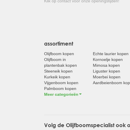
Klik op contact voor onze openingstijden!
assortiment
Olijfboom kopen
Echte laurier kopen
Olijfboom in
Kornoelje kopen
plantenbak kopen
Mimosa kopen
Steeneik kopen
Liguster kopen
Kurkeik kopen
Moerbei kopen
Vijgenboom kopen
Aardbeienboom ko
Palmboom kopen
Meer categorieën
Volg de Olijfboomspecialist ook 