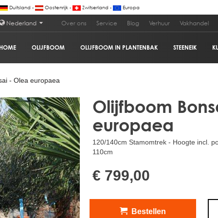
Duitsland -
Oostenrijk -
Zwitserland -
Europa
Nederland
Over ons
Service
Blog
Verhuur
Vakhandel
HOME
OLIJFBOOM
OLIJFBOOM IN PLANTENBAK
STEENEIK
K
€
ai - Olea europaea
Olijfboom Bons
europaea
120/140cm Stamomtrek - Hoogte incl. p
110cm
€ 799,00
Bestellen