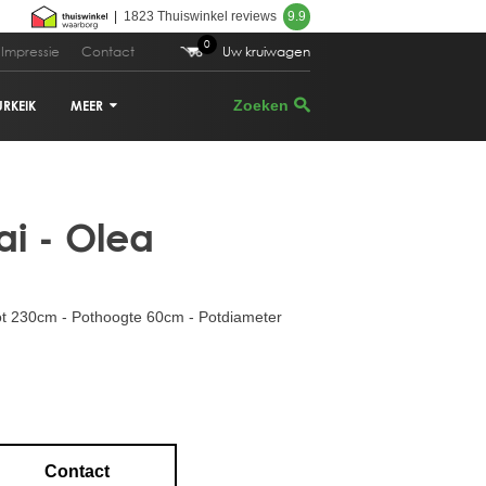
|
1823 Thuiswinkel reviews
9.9
0
Impressie
Contact
Uw kruiwagen
URKEIK
MEER
 799,00
Bestellen
VIJGENBOOM
ai - Olea
PALMBOOM
DRUIVENRANK
ot 230cm - Pothoogte 60cm - Potdiameter
GRANAATAPPELBOOM
CITRUSBOOM
PLANTENBAKKEN
Contact
PARASOLDEN