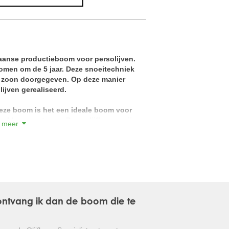
GLANSMISPEL
GROENBLIJVENDE TULPENBOOM
aanse productieboom voor persolijven.
OLIJFWILG
bomen om de 5 jaar. Deze snoeitechniek
op zoon doorgegeven. Op deze manier
CIPRES
ijven gerealiseerd.
EUCALYPTUS
eze boom is het een ideale boom voor
eeld op een terras. Deze olijfbomen zijn
 meer
OLEANDER
kwaliteitscontroles. Prachtige volle
lad. Breng een bezoek aan onze kwekerij
PERZISCHE SLAAPBOOM
JAPANSE ESDOORN
urgewassen op aarde en vind zijn oorsprong
d.
JAPANSE BONSAI
, ontvang ik dan de boom die te
om verbouwd in het mediterrane gebied.
BOLVORMIGE DEN
eent de olijfboom zich uitstekend voor de
oor zijn grillige "looks" en zijn tijdloze