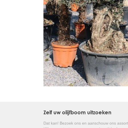
Treesafe
VORSTBESCHERMINGVOORBOMEN.NL
WINTERSCHUTZFUERBAEUME.DE
FROSTPROTECTIONFORTREES.CO.UK
Terracotta
TERRACOTTA.NL
TERRACOTTA.BE
TERRAKOTTA.DE
Zelf uw olijfboom uitzoeken
Dat kan! Bezoek ons en aanschouw ons assort