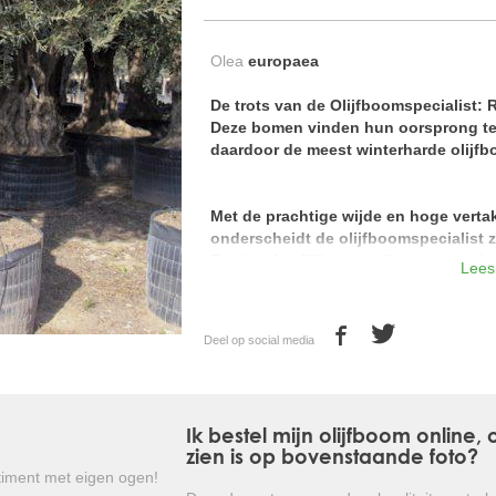
Olea
europaea
De trots van de Olijfboomspecialist: 
Deze bomen vinden hun oorsprong ten
daardoor de meest winterharde olijfbo
Met de prachtige wijde en hoge verta
onderscheidt de olijfboomspecialist z
Regionale olijfbomen zijn van ongeke
Lees
kwaliteitscontroles. Prachtige volle k
Breng een bezoek aan onze kwekerij en
Deel op social media
De regionale olijfbomen hebben een l
europaea. Regionale olijfbomen zijn
"aderen" in de stam. Door de zeldzaa
ras is de prijs van deze bomen afhan
Ik bestel mijn olijfboom online
zien is op bovenstaande foto?
De olijfboom is één van de oudste cultu
iment met eigen ogen!
in landen rond het Middellands Zeegebie