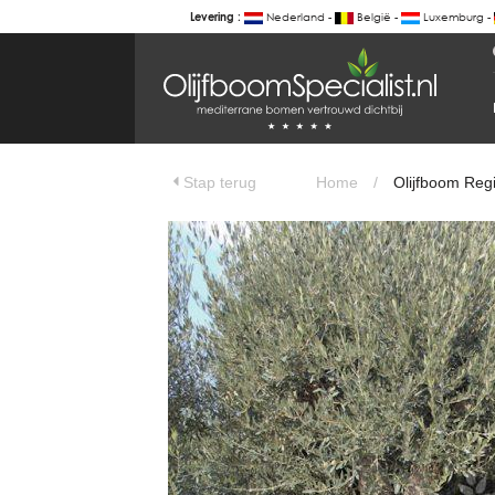
Nederland -
België -
Luxemburg -
Levering :
BOTANICALGROUP
WERKGEBIEDEN & WEBSITES
Olijfboom Regional Full-size uit Pyre
Olijfboomspecialist
OLIJFBOOMSPECIALIST.NL
Stap terug
Home
/
Olijfboom Regi
OLIJFBOOMSPECIALIST.BE
LESPECIALISTEDESOLIVIERS.FR
OLIVENBAUM.DE
DRZEWAOLIWNE.PL
OLIVETREESPECIALIST.COM
Bomen
BOMEN.NL
GROENBLIJVENDEBOMEN.NL
GROENBLIJVENDEBOMEN.BE
PALMBOMENSPECIALIST.NL
IMMERGRUENEBAEUME.DE
Botanicalgroup
BOTANICALGROUP.EU
BOTANICALGROUP.DE
BOTANICALGROUP.BE