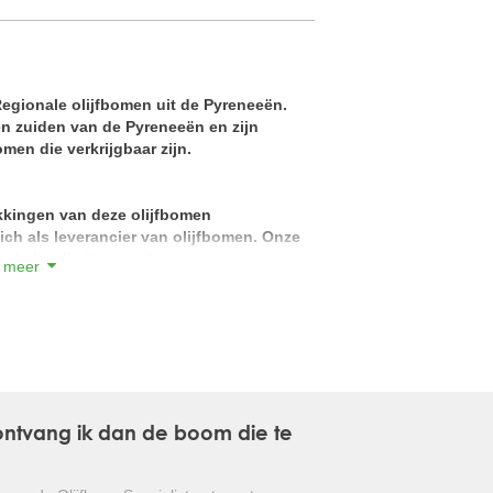
GLANSMISPEL
GROENBLIJVENDE TULPENBOOM
Regionale olijfbomen uit de Pyreneeën.
 zuiden van de Pyreneeën en zijn
OLIJFWILG
men die verkrijgbaar zijn.
CIPRES
kkingen van deze olijfbomen
EUCALYPTUS
ich als leverancier van olijfbomen. Onze
nde kwaliteit en ondergaan strenge
 meer
OLEANDER
ruinen en zeer kwalitatief, gezond blad.
 overtuig uzelf .
PERZISCHE SLAAPBOOM
ichtere stamkleur dan een normale Olea
JAPANSE ESDOORN
 te herkennen aan de zogenaamde
mheid en schoonheid van dit specifieke
JAPANSE BONSAI
kelijk van de stamomtrek van de boom.
, ontvang ik dan de boom die te
BOLVORMIGE DEN
urgewassen op aarde en vind zijn oorsprong
d.