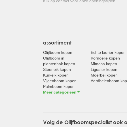
Klik op contact voor onze openingstijden!
assortiment
Olijfboom kopen
Echte laurier kopen
Olijfboom in
Kornoelje kopen
plantenbak kopen
Mimosa kopen
Steeneik kopen
Liguster kopen
Kurkeik kopen
Moerbei kopen
Vijgenboom kopen
Aardbeienboom ko
Palmboom kopen
Meer categorieën
Volg de Olijfboomspecialist ook 