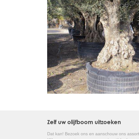
Treesafe
VORSTBESCHERMINGVOORBOMEN.NL
WINTERSCHUTZFUERBAEUME.DE
FROSTPROTECTIONFORTREES.CO.UK
Terracotta
TERRACOTTA.NL
TERRACOTTA.BE
TERRAKOTTA.DE
Zelf uw olijfboom uitzoeken
Dat kan! Bezoek ons en aanschouw ons assort