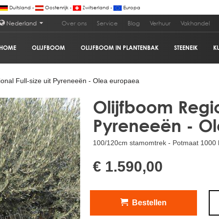
Duitsland -
Oostenrijk -
Zwitserland -
Europa
Nederland
Over ons
Service
Blog
Verhuur
Vakhandel
HOME
OLIJFBOOM
OLIJFBOOM IN PLANTENBAK
STEENEIK
K
neeën - Olea europaea
€ 1
onal Full-size uit Pyreneeën - Olea europaea
Olijfboom Region
Pyreneeën - O
100/120cm stamomtrek - Potmaat 1000 l
€ 1.590,00
Bestellen