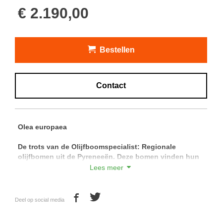
€ 2.190,00
Bestellen
Contact
Olea europaea
De trots van de Olijfboomspecialist: Regionale
olijfbomen uit de Pyreneeën.
Deze bomen vinden hun
oorsprong ten zuiden van de Pyreneeën en zijn
Lees meer
daardoor de meest winterharde olijfbomen die
verkrijgbaar zijn.
Deel op social media
Met de prachtige wijde en hoge vertakkingen van deze