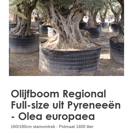
Treesafe
VORSTBESCHERMINGVOORBOMEN.NL
WINTERSCHUTZFUERBAEUME.DE
FROSTPROTECTIONFORTREES.CO.UK
Terracotta
TERRACOTTA.NL
TERRACOTTA.BE
TERRAKOTTA.DE
Olijfboom Regional
Full-size uit Pyreneeën
- Olea europaea
160/180cm stamomtrek - Potmaat 1400 liter