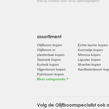
Klik op contact voor onze openingstijden!
assortiment
Olijfboom kopen
Echte laurier kopen
Olijfboom in
Kornoelje kopen
plantenbak kopen
Mimosa kopen
Steeneik kopen
Liguster kopen
Kurkeik kopen
Moerbei kopen
Vijgenboom kopen
Aardbeienboom ko
Palmboom kopen
Meer categorieën
Volg de Olijfboomspecialist ook 