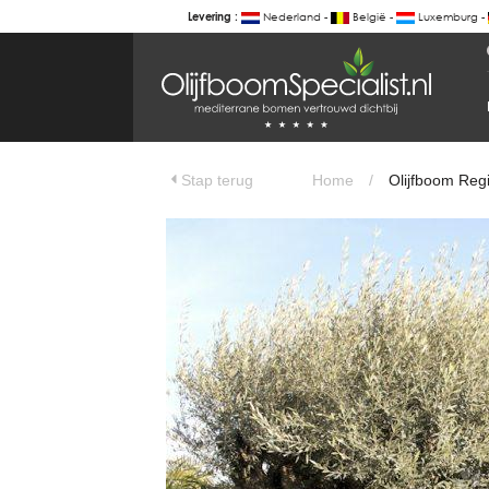
Nederland -
België -
Luxemburg -
Levering :
BOTANICALGROUP
WERKGEBIEDEN & WEBSITES
Olijfboom Regional Full-size uit Pyre
Olijfboomspecialist
OLIJFBOOMSPECIALIST.NL
Stap terug
Home
/
Olijfboom Regi
OLIJFBOOMSPECIALIST.BE
LESPECIALISTEDESOLIVIERS.FR
OLIVENBAUM.DE
DRZEWAOLIWNE.PL
OLIVETREESPECIALIST.COM
Bomen
BOMEN.NL
GROENBLIJVENDEBOMEN.NL
GROENBLIJVENDEBOMEN.BE
PALMBOMENSPECIALIST.NL
IMMERGRUENEBAEUME.DE
Botanicalgroup
BOTANICALGROUP.EU
BOTANICALGROUP.DE
BOTANICALGROUP.BE