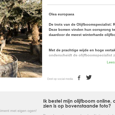
Olea europaea
De trots van de Olijfboomspecialist: 
Deze bomen vinden hun oorsprong ten
daardoor de meest winterharde olijfbo
Met de prachtige wijde en hoge verta
onderscheidt de olijfboomspecialist z
Regionale olijfbomen zijn van ongeke
Lees
kwaliteitscontroles. Prachtige volle k
Breng een bezoek aan onze kwekerij en
Deel op social media
De regionale olijfbomen hebben een l
europaea. Regionale olijfbomen zijn
"aderen" in de stam. Door de zeldzaa
ras is de prijs van deze bomen afhan
Ik bestel mijn olijfboom online
zien is op bovenstaande foto?
De olijfboom is één van de oudste cultu
iment met eigen ogen!
in landen rond het Middellands Zeegebie