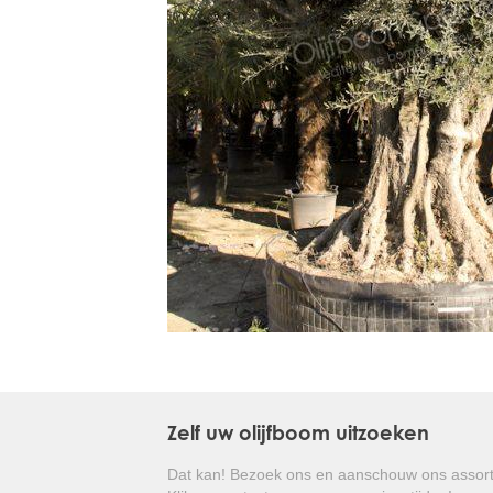
Treesafe
VORSTBESCHERMINGVOORBOMEN.NL
WINTERSCHUTZFUERBAEUME.DE
FROSTPROTECTIONFORTREES.CO.UK
Terracotta
TERRACOTTA.NL
TERRACOTTA.BE
TERRAKOTTA.DE
Zelf uw olijfboom uitzoeken
Dat kan! Bezoek ons en aanschouw ons assort