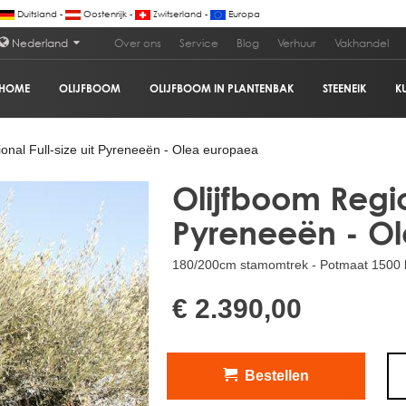
Duitsland -
Oostenrijk -
Zwitserland -
Europa
Nederland
Over ons
Service
Blog
Verhuur
Vakhandel
HOME
OLIJFBOOM
OLIJFBOOM IN PLANTENBAK
STEENEIK
K
neeën - Olea europaea
€ 2
onal Full-size uit Pyreneeën - Olea europaea
Olijfboom Region
Pyreneeën - O
180/200cm stamomtrek - Potmaat 1500 l
€ 2.390,00
Bestellen