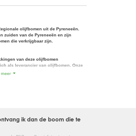
GLANSMISPEL
GROENBLIJVENDE TULPENBOOM
Regionale olijfbomen uit de Pyreneeën.
 zuiden van de Pyreneeën en zijn
OLIJFWILG
men die verkrijgbaar zijn.
CIPRES
kkingen van deze olijfbomen
EUCALYPTUS
ich als leverancier van olijfbomen. Onze
nde kwaliteit en ondergaan strenge
 meer
OLEANDER
ruinen en zeer kwalitatief, gezond blad.
 overtuig uzelf .
PERZISCHE SLAAPBOOM
ichtere stamkleur dan een normale Olea
JAPANSE ESDOORN
 te herkennen aan de zogenaamde
mheid en schoonheid van dit specifieke
JAPANSE BONSAI
kelijk van de stamomtrek van de boom.
, ontvang ik dan de boom die te
BOLVORMIGE DEN
urgewassen op aarde en vind zijn oorsprong
d.