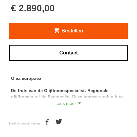
€ 2.890,00
Bestellen
Contact
Olea europaea
De trots van de Olijfboomspecialist: Regionale
olijfbomen uit de Pyreneeën.
Deze bomen vinden hun
oorsprong ten zuiden van de Pyreneeën en zijn
Lees meer
daardoor de meest winterharde olijfbomen die
verkrijgbaar zijn.
Deel op social media
Met de prachtige wijde en hoge vertakkingen van deze