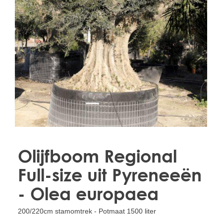
Treesafe
VORSTBESCHERMINGVOORBOMEN.NL
WINTERSCHUTZFUERBAEUME.DE
FROSTPROTECTIONFORTREES.CO.UK
Terracotta
TERRACOTTA.NL
TERRACOTTA.BE
TERRAKOTTA.DE
Olijfboom Regional
Full-size uit Pyreneeën
- Olea europaea
200/220cm stamomtrek - Potmaat 1500 liter