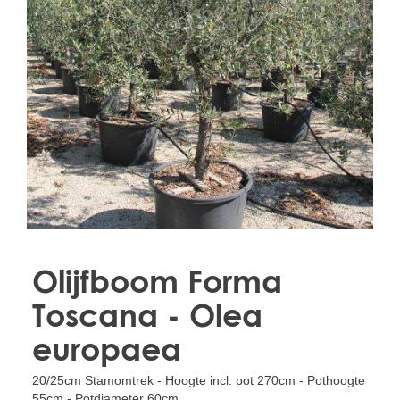
Treesafe
VORSTBESCHERMINGVOORBOMEN.NL
WINTERSCHUTZFUERBAEUME.DE
FROSTPROTECTIONFORTREES.CO.UK
Terracotta
TERRACOTTA.NL
TERRACOTTA.BE
TERRAKOTTA.DE
Olijfboom Forma
Toscana - Olea
europaea
20/25cm Stamomtrek - Hoogte incl. pot 270cm - Pothoogte
55cm - Potdiameter 60cm