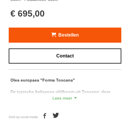
€ 695,00
Bestellen
Contact
Olea europaea "Forma Toscana"
De typische Italiaanse olijfboom uit Toscane: deze
olijfbomen zijn gelimiteerd doordat deze in Italië vallen
Lees meer
onder de wet cultuurerfgoed. Hierdoor mogen deze
bomen enkel gelimiteerd worden gerooid. De "Forma
Toscana" is te herkennen aan de typisch Italiaanse
Deel op social media
open manier van snoeien, en de speelse kronkelige
vertakkingen. Deze bomen kunnen het Nederlandse