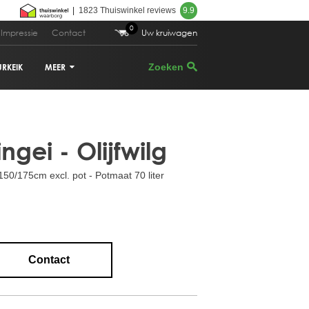
|
1823 Thuiswinkel reviews
9.9
0
Impressie
Contact
Uw kruiwagen
URKEIK
MEER
 495,00
Bestellen
VIJGENBOOM
gei - Olijfwilg
PALMBOOM
0/175cm excl. pot - Potmaat 70 liter
DRUIVENRANK
GRANAATAPPELBOOM
CITRUSBOOM
Contact
PLANTENBAKKEN
PARASOLDEN