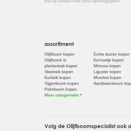
Klik op contact voor onze openingstijden!
assortiment
Olijfboom kopen
Echte laurier kopen
Olijfboom in
Kornoelje kopen
plantenbak kopen
Mimosa kopen
Steeneik kopen
Liguster kopen
Kurkeik kopen
Moerbei kopen
Vijgenboom kopen
Aardbeienboom ko
Palmboom kopen
Meer categorieën
Volg de Olijfboomspecialist ook 