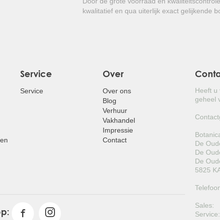
Door de grote voorraad en kwaliteitscontrol
kwalitatief en qua uiterlijk exact gelijkende 
Service
Over
Cont
Heeft u
Service
Over ons
geheel v
Blog
Verhuur
Contact
Vakhandel
Impressie
Botanic
pen
Contact
De Oude
De Oude
De Oude
5825 KA
Telefoo
Sales:
op:
Service