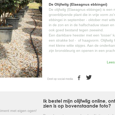
De Olijfwilg (Elaeagnus ebbingei)
De olijfwilg (Elaeagnus ebbingei) is een
groenblijvende plant die in vrije vorm z
ebbingei in september - oktober met witt
in de zon en in de halfschaduw staan en d
ook goed bestand tegen zeewind.
Een dankbare heester met een 'losser' k
een strakke bol - of haagvorm. Olijfwilg
met kleine witte stipjes. Aan de onderkan
zijn bronskleurig en openen in een pracht
Lees
Kortom: een mooie sierlijke, groenblij
gebruiken is!
Deel op social media
Ik bestel mijn olijfwilg online,
zien is op bovenstaande foto?
iment met eigen ogen!