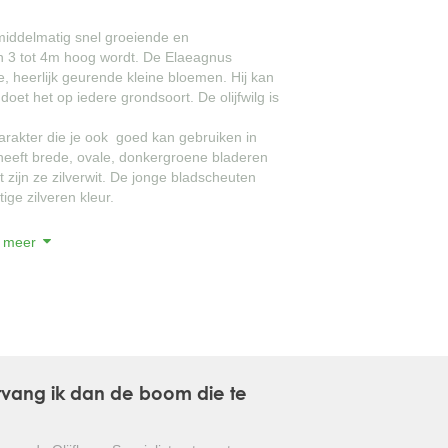
GLANSMISPEL
 middelmatig snel groeiende en
o'n 3 tot 4m hoog wordt. De Elaeagnus
e, heerlijk geurende kleine bloemen. Hij kan
GROENBLIJVENDE TULPENBOOM
oet het op iedere grondsoort. De olijfwilg is
OLIJFWILG
arakter die je ook goed kan gebruiken in
 heeft brede, ovale, donkergroene bladeren
CIPRES
t zijn ze zilverwit. De jonge bladscheuten
ige zilveren kleur.
EUCALYPTUS
 meer
OLEANDER
vende heester die in vele toepassingen te
PERZISCHE SLAAPBOOM
JAPANSE ESDOORN
JAPANSE BONSAI
 ontvang ik dan de boom die te
BOLVORMIGE DEN