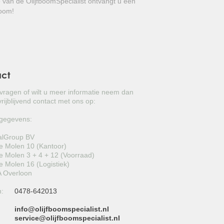
e van de OlijfboomSpecialist ontvangt u een
GROVE DEN
boom!
JAPANSE WOLMISPEL
TOSCAANSE JASMIJN
VORMSNOEI
act
BAMBOE
 vragen of wilt u meer informatie neem dan
rijblijvend contact met ons op:
JUDASBOOM
gegevens:
HULST
alGroup BV
 Molen 10 (Kantoor)
SCHIJNHULST
 Molen 3 + 4 + 12 (Voorraad)
 Molen 16 (Logistiek)
PORTUGESE LAURIER
 Overloon
n:
0478-642013
SNEEUWBAL
info@olijfboomspecialist.nl
ECHTE LAURIER
:
service@olijfboomspecialist.nl