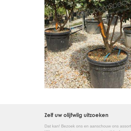
Treesafe
VORSTBESCHERMINGVOORBOMEN.NL
WINTERSCHUTZFUERBAEUME.DE
FROSTPROTECTIONFORTREES.CO.UK
Terracotta
TERRACOTTA.NL
TERRACOTTA.BE
TERRAKOTTA.DE
Zelf uw olijfwilg uitzoeken
Dat kan! Bezoek ons en aanschouw ons assort