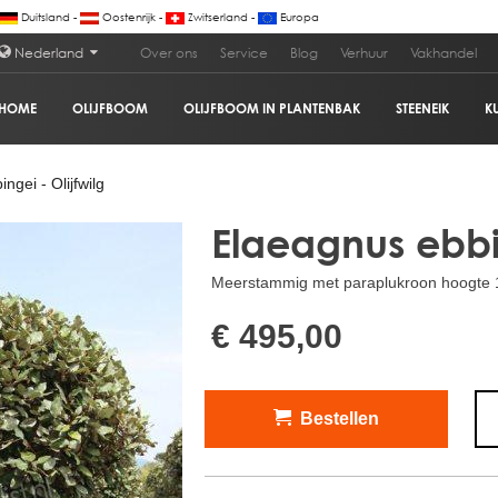
Duitsland -
Oostenrijk -
Zwitserland -
Europa
Nederland
Over ons
Service
Blog
Verhuur
Vakhandel
HOME
OLIJFBOOM
OLIJFBOOM IN PLANTENBAK
STEENEIK
K
€
gei - Olijfwilg
Elaeagnus ebbin
Meerstammig met paraplukroon hoogte 15
€ 495,00
Bestellen