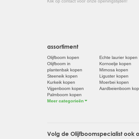
Klik op contact voor onze openingstijden!
assortiment
Olijfboom kopen
Echte laurier kopen
Olijfboom in
Kornoelje kopen
plantenbak kopen
Mimosa kopen
Steeneik kopen
Liguster kopen
Kurkeik kopen
Moerbei kopen
Vijgenboom kopen
Aardbeienboom ko
Palmboom kopen
Meer categorieën
Volg de Olijfboomspecialist ook 