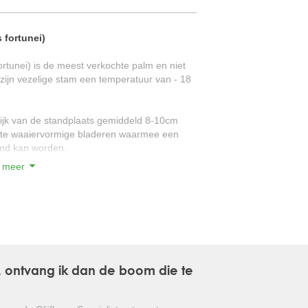
GLANSMISPEL
 fortunei)
GROENBLIJVENDE TULPENBOOM
tunei) is de meest verkochte palm en niet
zijn vezelige stam een temperatuur van - 18
OLIJFWILG
CIPRES
lijk van de standplaats gemiddeld 8-10cm
grote waaiervormige bladeren waarmee een
EUCALYPTUS
md kan worden.
 meer
OLEANDER
 is de Trachycarpus fortunei de taaiste
PERZISCHE SLAAPBOOM
iment van de OlijfboomSpecialist zijn
JAPANSE ESDOORN
ndklimaat. Verwar onze kwaliteit niet met
en veelal snel opgekweekt in kassen met
JAPANSE BONSAI
d, waardoor deze palmen niet geschikt zijn
, ontvang ik dan de boom die te
BOLVORMIGE DEN
ie waaiervormige bladeren en die weinig