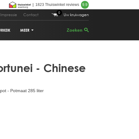
|
1823 Thuiswinkel reviews
9.9
0
Impressie
Contact
Uw kruiwagen
URKEIK
MEER
VIJGENBOOM
ortunei - Chinese
PALMBOOM
DRUIVENRANK
ot - Potmaat 285 liter
GRANAATAPPELBOOM
CITRUSBOOM
PLANTENBAKKEN
PARASOLDEN