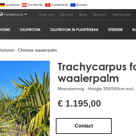
Duitsland -
Oostenrijk -
Zwitserland -
Europa
Nederland
Over ons
Service
Blog
Verhuur
Vakhandel
HOME
OLIJFBOOM
OLIJFBOOM IN PLANTENBAK
STEENEIK
K
ortunei - Chinese waaierpalm
Trachycarpus f
waaierpalm
Meerstammig - Hoogte 300/350cm excl. p
€ 1.195,00
Contact