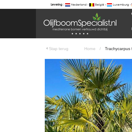
Nederland -
België -
Luxemburg -
Levering :
BOTANICALGROUP
WERKGEBIEDEN & WEBSITES
Olijfboomspecialist
OLIJFBOOMSPECIALIST.NL
Stap terug
Home
/
Trachycarpus f
OLIJFBOOMSPECIALIST.BE
LESPECIALISTEDESOLIVIERS.FR
OLIVENBAUM.DE
DRZEWAOLIWNE.PL
OLIVETREESPECIALIST.COM
Bomen
BOMEN.NL
GROENBLIJVENDEBOMEN.NL
GROENBLIJVENDEBOMEN.BE
PALMBOMENSPECIALIST.NL
IMMERGRUENEBAEUME.DE
Botanicalgroup
BOTANICALGROUP.EU
BOTANICALGROUP.DE
BOTANICALGROUP.BE