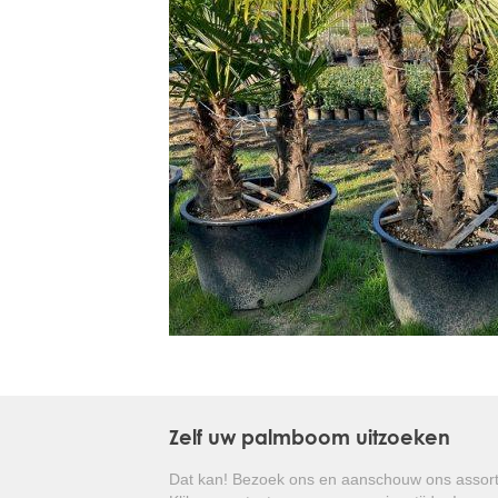
Treesafe
VORSTBESCHERMINGVOORBOMEN.NL
WINTERSCHUTZFUERBAEUME.DE
FROSTPROTECTIONFORTREES.CO.UK
Terracotta
TERRACOTTA.NL
TERRACOTTA.BE
TERRAKOTTA.DE
Zelf uw palmboom uitzoeken
Dat kan! Bezoek ons en aanschouw ons assort