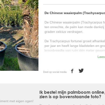
De Chinese waaierpalm (Trachycarpus
De Chinese waaierpalm (Trachycarpus for
ten onrechte, de palm kan mede dankzij 
graden celcius verdragen.
De Trachycarpus fortunei groeit afhanke
per jaar en heeft lange bladstelen en 
kroonbreedte van ruim één meter gevor
Lees
Ook qua ziekte en schimmelbestendigheid
palm die er is.
Deel op social media
Alle Chinese waaierpalmen uit het assort
veldgekweekt, en grootgebracht in een la
tuincentrumkwaliteit. Deze palmen word
een hoge temperatuur en luchtvochtighei
Ik bestel mijn palmboom online
voor plaatsing ins ons klimaat.
zien is op bovenstaande foto?
iment met eigen ogen!
Kortom: een zeer sterke palm met moo