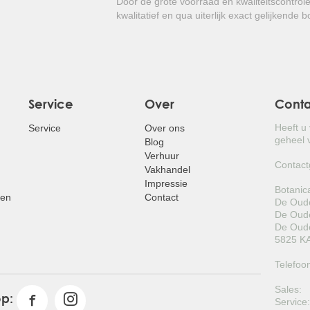
Door de grote voorraad en kwaliteitscontrol
onderhoud vergt!
kwalitatief en qua uiterlijk exact gelijkende 
Service
Over
Cont
Heeft u
Service
Over ons
geheel v
Blog
Verhuur
Contact
Vakhandel
Impressie
Botanic
pen
Contact
De Oude
De Oude
De Oude
5825 KA
Telefoo
Sales:
op:
Service