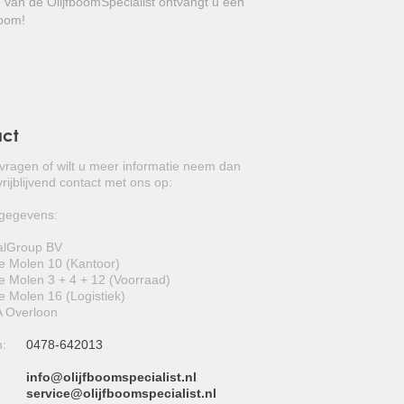
e van de OlijfboomSpecialist ontvangt u een
GROVE DEN
boom!
JAPANSE WOLMISPEL
TOSCAANSE JASMIJN
VORMSNOEI
act
BAMBOE
 vragen of wilt u meer informatie neem dan
rijblijvend contact met ons op:
JUDASBOOM
gegevens:
HULST
alGroup BV
 Molen 10 (Kantoor)
SCHIJNHULST
 Molen 3 + 4 + 12 (Voorraad)
 Molen 16 (Logistiek)
PORTUGESE LAURIER
 Overloon
n:
0478-642013
SNEEUWBAL
info@olijfboomspecialist.nl
ECHTE LAURIER
:
service@olijfboomspecialist.nl