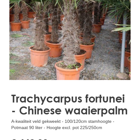
Treesafe
VORSTBESCHERMINGVOORBOMEN.NL
WINTERSCHUTZFUERBAEUME.DE
FROSTPROTECTIONFORTREES.CO.UK
Terracotta
TERRACOTTA.NL
TERRACOTTA.BE
TERRAKOTTA.DE
Trachycarpus fortunei
- Chinese waaierpalm
A-kwaliteit veld gekweekt - 100/120cm stamhoogte -
Potmaat 90 liter - Hoogte excl. pot 225/250cm