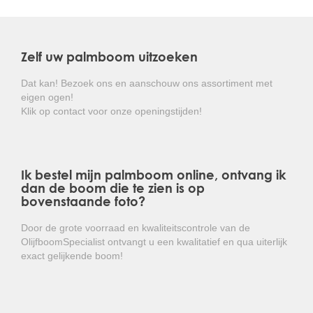
Ook qua ziekte en schimmelbestendigheid is de
Trachycarpus fortunei de taaiste palm die er is.
Zelf uw palmboom uitzoeken
Alle Chinese waaierpalmen uit het assortiment van de
OlijfboomSpecialist zijn veldgekweekt, en grootgebracht in
Dat kan! Bezoek ons en aanschouw ons assortiment met
een landklimaat. Verwar onze kwaliteit niet met
eigen ogen!
tuincentrumkwaliteit. Deze palmen worden veelal snel
Klik op contact voor onze openingstijden!
opgekweekt in kassen met een hoge temperatuur en
luchtvochtigheid, waardoor deze palmen niet geschikt zijn
voor plaatsing ins ons klimaat.
Ik bestel mijn palmboom online, ontvang ik
Kortom: een zeer sterke palm met mooie
dan de boom die te zien is op
waaiervormige bladeren en die weinig onderhoud
bovenstaande foto?
vergt!
Door de grote voorraad en kwaliteitscontrole van de
OlijfboomSpecialist ontvangt u een kwalitatief en qua uiterlijk
exact gelijkende boom!