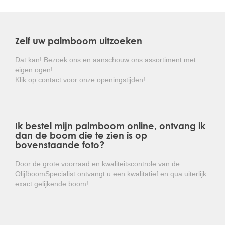
bladstelen en compacte waaiervormige bladeren waardoor
deze palm ook geschikt is voor windgevoelige plekken.
Ook qua ziekte en schimmelbestendigheid is de
Zelf uw palmboom uitzoeken
Trachycarpus wagnerianus de taaiste palm die er is.
Dat kan! Bezoek ons en aanschouw ons assortiment met
Alle Trachycarpus wagnerianus palmen uit het assortiment
eigen ogen!
van de Olijfboomspecialist zijn veldgekweekt, en
Klik op contact voor onze openingstijden!
grootgebracht in een landklimaat. Verwar onze kwaliteit niet
met tuincentrumkwaliteit. Deze palmen worden veelal snel
opgekweekt in kassen met een hoge temperatuur en
luchtvochtigheid, waardoor deze palmen niet geschikt zijn
Ik bestel mijn palmboom online, ontvang ik
voor plaatsing in ons klimaat.
dan de boom die te zien is op
bovenstaande foto?
Door de grote voorraad en kwaliteitscontrole van de
OlijfboomSpecialist ontvangt u een kwalitatief en qua uiterlijk
exact gelijkende boom!