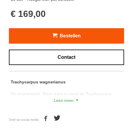
€ 169,00
Bestellen
Contact
Trachycarpus wagnerianus
De wagnerpalm. Deze palm is naast de Trachycarpus
fortunei de meest verkochte palm en niet ten onrechte, de
Lees meer
palm kan mede dankzij zijn vezelige stam een temperatuur
van - 18 graden celcius verdragen.
Deel op social media
De Trachycarpus wagnerianus groeit afhankelijk van de
standplaats gemiddeld 4cm per jaar en heeft korte