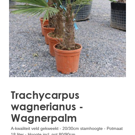
Treesafe
VORSTBESCHERMINGVOORBOMEN.NL
WINTERSCHUTZFUERBAEUME.DE
FROSTPROTECTIONFORTREES.CO.UK
Terracotta
TERRACOTTA.NL
TERRACOTTA.BE
TERRAKOTTA.DE
Trachycarpus
wagnerianus -
Wagnerpalm
A-kwaliteit veld gekweekt - 20/30cm stamhoogte - Potmaat
18 liter - Hoogte incl. pot 80/90cm