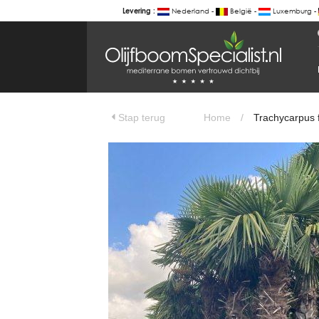
Nederland -
België -
Luxemburg -
Levering :
BOTANICALGROUP
WERKGEBIEDEN & WEBSITES
Trachycarpus fortunei - Chinese waai
Olijfboomspecialist
OLIJFBOOMSPECIALIST.NL
Stap terug
Home
/
Trachycarpus f
OLIJFBOOMSPECIALIST.BE
LESPECIALISTEDESOLIVIERS.FR
OLIVENBAUM.DE
DRZEWAOLIWNE.PL
OLIVETREESPECIALIST.COM
Bomen
BOMEN.NL
GROENBLIJVENDEBOMEN.NL
GROENBLIJVENDEBOMEN.BE
PALMBOMENSPECIALIST.NL
IMMERGRUENEBAEUME.DE
Botanicalgroup
BOTANICALGROUP.EU
BOTANICALGROUP.DE
BOTANICALGROUP.BE