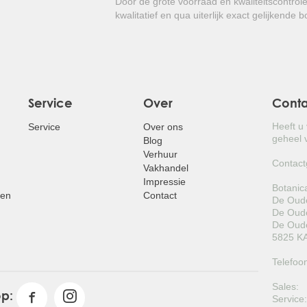
Door de grote voorraad en kwaliteitscontrol
onderhoud vergt!
kwalitatief en qua uiterlijk exact gelijkende 
Service
Over
Cont
Heeft u
Service
Over ons
geheel v
Blog
Verhuur
Contact
Vakhandel
Impressie
Botanic
pen
Contact
De Oude
De Oude
De Oude
5825 KA
Telefoo
Sales:
op:
Service