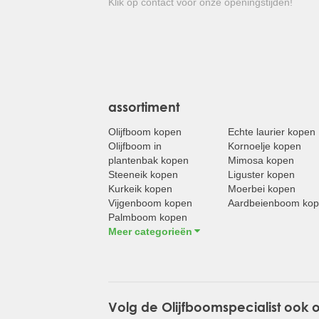
Klik op contact voor onze openingstijden!
assortiment
Olijfboom kopen
Echte laurier kopen
Olijfboom in
Kornoelje kopen
plantenbak kopen
Mimosa kopen
Steeneik kopen
Liguster kopen
Kurkeik kopen
Moerbei kopen
Vijgenboom kopen
Aardbeienboom ko
Palmboom kopen
Meer categorieën
Volg de Olijfboomspecialist ook 