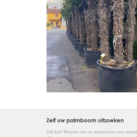
Treesafe
VORSTBESCHERMINGVOORBOMEN.NL
WINTERSCHUTZFUERBAEUME.DE
FROSTPROTECTIONFORTREES.CO.UK
Terracotta
TERRACOTTA.NL
TERRACOTTA.BE
TERRAKOTTA.DE
Zelf uw palmboom uitzoeken
Dat kan! Bezoek ons en aanschouw ons assort