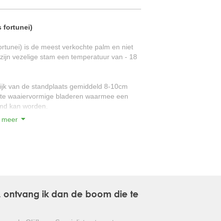
GLANSMISPEL
 fortunei)
GROENBLIJVENDE TULPENBOOM
tunei) is de meest verkochte palm en niet
zijn vezelige stam een temperatuur van - 18
OLIJFWILG
CIPRES
lijk van de standplaats gemiddeld 8-10cm
grote waaiervormige bladeren waarmee een
EUCALYPTUS
md kan worden.
 meer
OLEANDER
 is de Trachycarpus fortunei de taaiste
PERZISCHE SLAAPBOOM
iment van de OlijfboomSpecialist zijn
JAPANSE ESDOORN
ndklimaat. Verwar onze kwaliteit niet met
en veelal snel opgekweekt in kassen met
JAPANSE BONSAI
d, waardoor deze palmen niet geschikt zijn
, ontvang ik dan de boom die te
BOLVORMIGE DEN
ie waaiervormige bladeren en die weinig