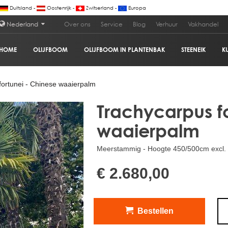
Duitsland -
Oostenrijk -
Zwitserland -
Europa
Nederland
Over ons
Service
Blog
Verhuur
Vakhandel
HOME
OLIJFBOOM
OLIJFBOOM IN PLANTENBAK
STEENEIK
K
erpalm
€ 2
ortunei - Chinese waaierpalm
Trachycarpus f
waaierpalm
Meerstammig - Hoogte 450/500cm excl. p
€ 2.680,00
Bestellen