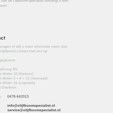
e van de OlijfboomSpecialist ontvangt u een
GROVE DEN
boom!
JAPANSE WOLMISPEL
TOSCAANSE JASMIJN
VORMSNOEI
act
BAMBOE
 vragen of wilt u meer informatie neem dan
rijblijvend contact met ons op:
JUDASBOOM
gegevens:
HULST
alGroup BV
 Molen 10 (Kantoor)
SCHIJNHULST
 Molen 3 + 4 + 12 (Voorraad)
 Molen 16 (Logistiek)
PORTUGESE LAURIER
 Overloon
n:
0478-642013
SNEEUWBAL
info@olijfboomspecialist.nl
ECHTE LAURIER
:
service@olijfboomspecialist.nl